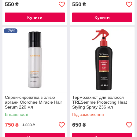
550
550
₴
₴
Купити
Купити
–25%
Спрей-сироватка з олією
Термозахист для волосся
аргани Olorchee Miracle Hair
TRESemme Protecting Heat
Serum 220 мл
Styling Spray 236 мл
В наявності
Під замовлення
750
650
₴
₴
1 000 ₴