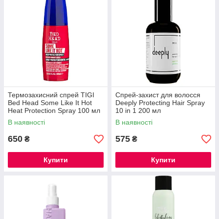
захищає волосся, полегшує укладання та додає блиску – так
ви перетворите щоденну термоукладку на безпечний б’юті-
ритуал.
Термозахисний спрей TIGI
Спрей-захист для волосся
Bed Head Some Like It Hot
Deeply Protecting Hair Spray
Heat Protection Spray 100 мл
10 in 1 200 мл
В наявності
В наявності
650
575
₴
₴
Купити
Купити