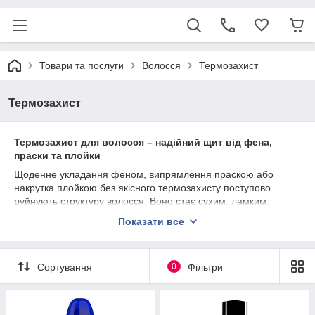
Товари та послуги
Волосся
Термозахист
Термозахист
Термозахист для волосся – надійний щит від фена,
праски та плойки
Щоденне укладання феном, випрямлення праскою або
накрутка плойкою без якісного термозахисту поступово
руйнують структуру волосся. Воно стає сухим, ламким,
втрачає блиск і еластичність. У цьому розділі ви знайдете
Показати все
професійні засоби
термозахисту для волосся
, які
допомагають мінімізувати шкоду від високих температур і
зберегти здоровий, доглянутий вигляд пасом.
Сортування
0
Фільтри
У нас представлені
термозахисні спреї, креми, флюїди,
масла та leave-in засоби
для різних типів волосся: тонкого,
фарбованого, освітленого, пористого, кучерявого та
вирівняного кератином. Обирайте продукт, який одночасно