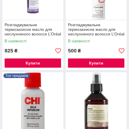
Розгладжувальне
Розгладжувальне
термозахисне масло для
термозахисне масло для
неслухняного волосся L’Oréal
неслухняного волосся L’Oréal
Professionnel Serie Expert
Professionnel Serie Expert
В наявності
В наявності
Liss Unlimited Oil, 125 мл
Liss Unlimited Oil, 125 мл
825
500
₴
₴
Купити
Купити
Топ продажів