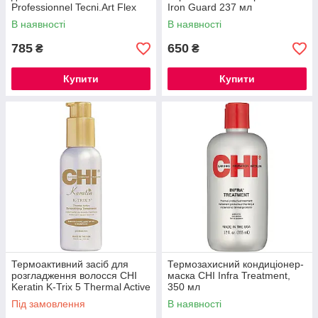
Professionnel Tecni.Art Flex
Iron Guard 237 мл
Pli, 190 мл
В наявності
В наявності
785
650
₴
₴
Купити
Купити
Термоактивний засіб для
Термозахисний кондиціонер-
розгладження волосся CHI
маска CHI Infra Treatment,
Keratin K-Trix 5 Thermal Active
350 мл
Smoothing Treatment 116 мл
Під замовлення
В наявності