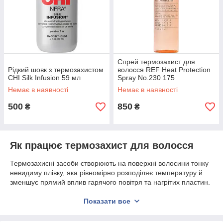
Спрей термозахист для
Рідкий шовк з термозахистом
волосся REF Heat Protection
CHI Silk Infusion 59 мл
Spray No.230 175
Немає в наявності
Немає в наявності
500
850
₴
₴
Як працює термозахист для волосся
Термозахисні засоби створюють на поверхні волосини тонку
невидиму плівку, яка рівномірно розподіляє температуру й
зменшує прямий вплив гарячого повітря та нагрітих пластин.
Завдяки цьому волосся менше пересушується, зберігає
вологу, еластичність і природний блиск. Багато сучасних
Показати все
формул також містять
протеїни, амінокислоти, кератин,
масла та зволожувальні компоненти
, що додатково