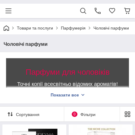
Товари та послуги
Парфумерія
Чоловічі парфуми
Чоловічі парфуми
Парфуми для чоловіків
Точні копії всесвітньо відомих ароматів!
Показати все
Чоловічі духи з унікальними деревними і хвойними
ароматами. Десятки кращих зразків парфумів для
справжніх чоловіків. Регулярне поповнення каталогу
Сортування
0
Фільтри
новими колекціями туалетних вод. Доставка продукції в
зручних флакончиках об'ємом 100 мл Прийнятні
розцінки на парфумерну продукцію. Наявність