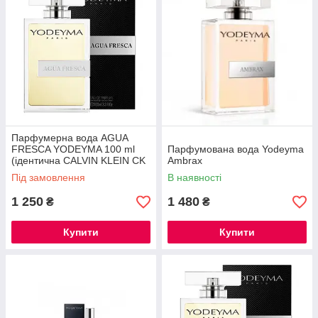
сертифікатів відповідності, які підтверджують відмінна
якість виробів.
Вибрати парфуми
Властивості чоловічих парфумів з
деревними і хвойними ароматами
Парфумерна вода AGUA
FRESCA YODEYMA 100 ml
Парфумована вода Yodeyma
(ідентична CALVIN KLEIN CK
Ambrax
У складі парфумів містяться
ONE)
натуральні деревні і хвойні екстракти,
01
Під замовлення
В наявності
які надають чоловічим духам
1 250
1 480
₴
₴
неповторні аромати.
Продукція поставляється в красивих
Купити
Купити
картонних упаковках, тому парфум
02
можна підносити в якості подарунка,
не упаковуючи в подарунковий папір.
При виробництві туалетних вод не
використовуються алергенні
03
компоненти, які можуть викликати