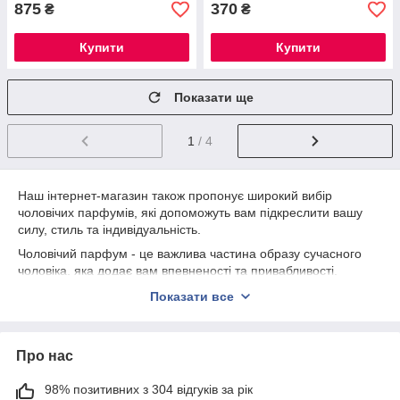
875
370
₴
₴
Купити
Купити
Показати ще
1
/ 4
Наш інтернет-магазин також пропонує широкий вибір
чоловічих парфумів, які допоможуть вам підкреслити вашу
силу, стиль та індивідуальність.
Чоловічий парфум - це важлива частина образу сучасного
чоловіка, яка додає вам впевненості та привабливості.
Виберіть аромат, який ви відчуваєте як свій, який доповнить
Показати все
ваш стиль та підкреслить ваш характер.
Наші товари пропонують великий вибір якісних і відомих
ароматів, які стануть відмінним вибором для сучасного
Про нас
чоловіка. Виберіть парфум, який додасть вам харизми та
визначить ваш стиль, і насолоджуйтесь розкішним ароматом
98% позитивних з 304 відгуків за рік
протягом усього дня.