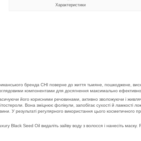
Характеристики
мериканського бренда CHI поверне до життя тьмяне, пошкоджене, ви
оглядовими компонентами для досягнення максимально ефективног
насичуючи його корисними речовинами, активно зволожуючи і живлячи
тостероли. Вона зміцнює фолікули, запобігає сухості й ламкості лок
сивини. У результаті регулярного використання цього косметичного 
ry Black Seed Oil видаліть зайву воду з волосся і нанесіть маску. Р