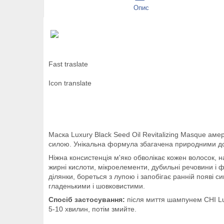
Опис
Fast traslate
Icon translate
Маска Luxury Black Seed Oil Revitalizing Masque а
силою. Унікальна формула збагачена природними д
Ніжна консистенція м'яко обволікає кожен волосок, 
жирні кислоти, мікроелементи, дубильні речовини і фі
ділянки, бореться з лупою і запобігає ранній появі 
гладенькими і шовковистими.
Спосіб застосування:
після миття шампунем CHI Luxu
5-10 хвилин, потім змийте.