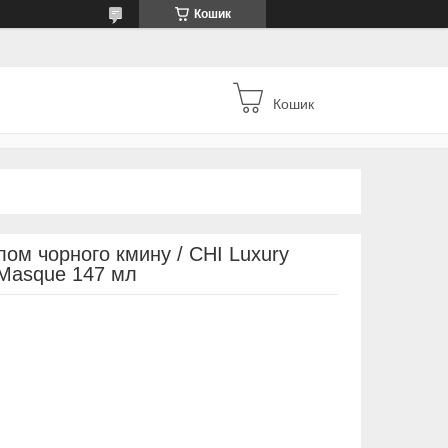
Кошик
Кошик
ом чорного кмину / CHI Luxury
g Masque 147 мл