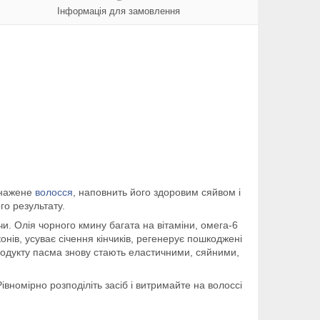
Інформація для замовлення
снажене
волосся
, наповнить його здоровим сяйвом і
о результату.
. Олія чорного кмину багата на вітаміни, омега-6
онів, усуває січення кінчиків, регенерує пошкоджені
продукту пасма знову стають еластичними, сяйними,
івномірно розподіліть засіб і витримайте на волоссі