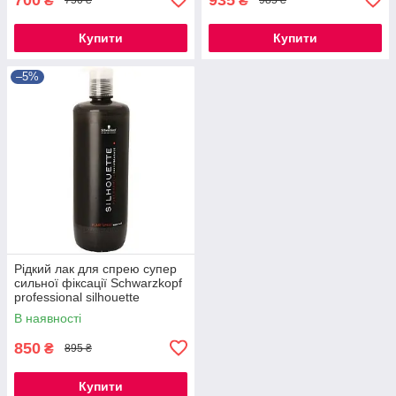
₴
₴
750 ₴
985 ₴
Купити
Купити
–5%
Рідкий лак для спрею супер
сильної фіксації Schwarzkopf
professional silhouette
pumpspray super hold 1000
В наявності
мл
850
₴
895 ₴
Купити