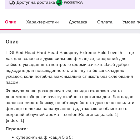
Доступна доставка
Опис
Характеристики
Доставка
Оплата
Умови п
Опис
TIGI Bed Head Hard Head Hairspray Extreme Hold Level 5 — це
лак для волосся з дуже сильною фіксацією, створений для
стійкого укладання та контролю форми зачіски. Засіб добре
підходить для повсякденного стайлінгу та більш складних
укладок, коли потрібна максимальна стійкість без склеювання
пасом.
Формула легко розпорошується, швидко схоплюється та
допомагає зберегти зачіску охайною протягом дня. Лак надає
волоссю живого блиску, не обтяжує його та дозволяє посилити
фіксацію шляхом нашарування. Додатковою особливістю є
яскравий яблучний аромат. :contentReference[oaicite:1]
{index=1}
Переваги:
суперсильна фіксація 5 з 5;