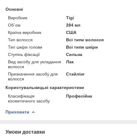
Основні
Виробник
Tigi
Об`єм
284 мл
Країна виробник
США
Тип волосся
Всі типи волосся
Тип шкіри голови
Всі типи шкіри
Ступінь фіксації
Сильна
Вид засобу для укладання
Лак
волосся
Призначення засобу для
Стайлінг
волосся
Користувальницькі характеристики
Класифікація
Професійна
косметичного засобу
Приховати
Умови доставки