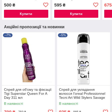
Osis+ Elastic l 500 мл
100 
500
595
675
₴
₴
Купити
Купити
Акційні пропозиції та новинки
–7%
–5%
Спрей для об'єму та фіксації
Спрей для укладання
Tigi Superstar Queen For A
волосся l'oreal Professionnel
Day 311 мл
Tecni Art Wild Stylers Savage
Panache
В наявності
В наявності
700
935