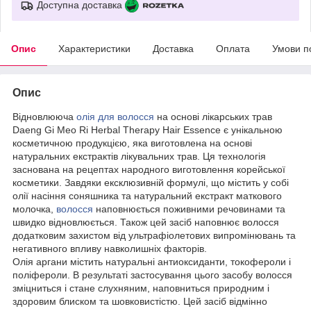
Доступна доставка
Опис
Характеристики
Доставка
Оплата
Умови п
Опис
Відновлююча
олія для волосся
на основі лікарських трав
Daeng Gi Meo Ri Herbal Therapy Hair Essence є унікальною
косметичною продукцією, яка виготовлена на основі
натуральних екстрактів лікувальних трав. Ця технологія
заснована на рецептах народного виготовлення корейської
косметики. Завдяки ексклюзивній формулі, що містить у собі
олії насіння соняшника та натуральний екстракт маткового
молочка,
волосся
наповнюється поживними речовинами та
швидко відновлюється. Також цей засіб наповнює волосся
додатковим захистом від ультрафіолетових випромінювань та
негативного впливу навколишніх факторів.
Олія аргани містить натуральні антиоксиданти, токофероли і
поліфероли. В результаті застосування цього засобу волосся
зміцниться і стане слухняним, наповниться природним і
здоровим блиском та шовковистістю. Цей засіб відмінно