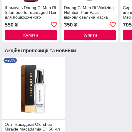
Шампунь Daeng Gi Meo RI
Daeng Gi Meo Ri Vitalizing
Сиро
Shampoo for damaged Hair
Nutrition Hair Pack
що в
для пошкодженого
відновлювальна маска
Meo R
волосся 500 мл
для живлення волосся
Seru
550
350
705
₴
₴
120 мл
Купити
Купити
Акційні пропозиції та новинки
–20%
Олія макадамії Olorchee
Miracle Macadamia Oil 50 мл