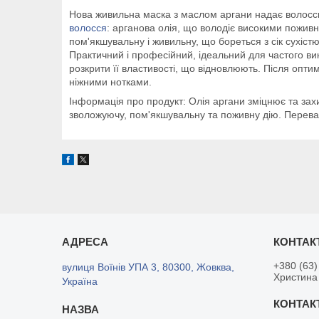
Нова живильна маска з маслом аргани надає волоссю 
волосся
: арганова олія, що володіє високими поживн
пом'якшувальну і живильну, що бореться з сік сухіс
Практичний і професійний, ідеальний для частого ви
розкрити її властивості, що відновлюють. Після опт
ніжними нотками.
Інформація про продукт: Олія аргани зміцнює та захи
зволожуючу, пом'якшувальну та поживну дію. Переваги
+380 (63)
вулиця Воїнів УПА 3, 80300, Жовква,
Христина
Україна