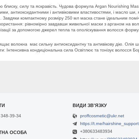
блиску, силу та яскравість. Чудова формула Argan Nourishing Mas
ими, антиоксидантними і антивіковими властивостями, і масло ши, я
тю. Завдяки компактному розміру 250 мл маска стане ідеальним пом
користання: рівномірно завдавши живильної маски з арганом на во
имізації за допомогою джерел тепла та ополіскування волосся форму
щає волокна має сильну антиоксидантну та антивікову дію. Олія ши,
: Інтенсивна кондиціональна сила Освітлює та тонізує волосся Боре
proffcosmetic@ukr.net
 348-39-34
https://t.me/hairshine_support
+380633483934