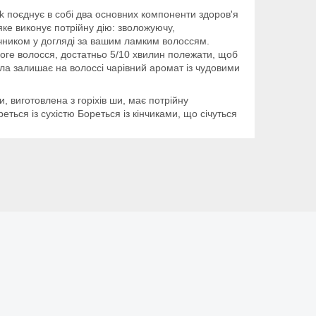
k поєднує в собі два основних компоненти здоров'я
ке виконує потрійну дію: зволожуючу,
ічником у догляді за вашим ламким волоссям.
логе волосся, достатньо 5/10 хвилин полежати, щоб
ла залишає на волоссі чарівний аромат із чудовими
 виготовлена з горіхів ши, має потрійну
ться із сухістю Бореться із кінчиками, що січуться