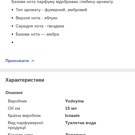
Базова нота парфуму відображає глибину аромату.
Тип аромату - фужерний, амбровий
Верхня нота - яблуко
Середня нота - гвоздика
Базова нота — амбра
Приховати
Характеристики
Основні
Виробник
Yodeyma
Об`єм
15 мл
Країна виробник
Іспанія
Вид парфумерної
Туалетна вода
продукції
Кінцева нота
Деревина