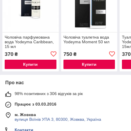
Чоловіча парфумована
Чоловіча туалетна вода
Туал
вода Yodeyma Caribbean,
Yodeyma Moment 50 мл
Yod
15 мл
15м
370
750
370
₴
₴
Купити
Купити
Про нас
98% позитивних з 306 відгуків за рік
Працює з 03.03.2016
м. Жовква
вулиця Воїнів УПА 3, 80300, Жовква, Україна
Контакти