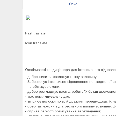
Опис
Fast traslate
Icon translate
Особливості кондиціонера для інтенсивного відновлен
- добре живить і зволожує кожну волосину;
- Забезпечує інтенсивне відновлення пошкодженої ст
- не обтяжує локони;
- добре розгладжує пасма, робить їх більш шовковис
- має пом'якшувальну дію;
- зміцнює волоски по всій довжині, перешкоджає їх лам
- оберігає локони від агресивного впливу зовнішніх ф
- сприяє легкості розчісування та укладання;