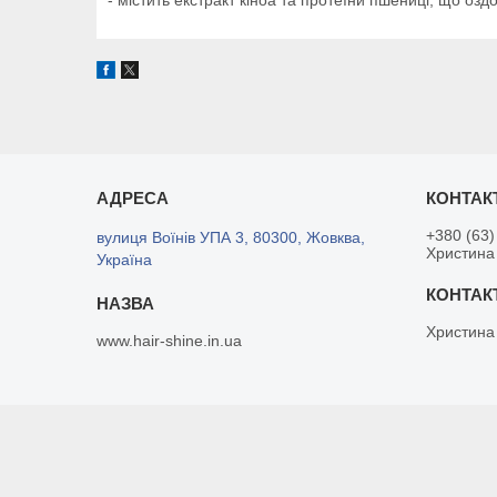
- містить екстракт кіноа та протеїни пшениці, що оз
+380 (63)
вулиця Воїнів УПА 3, 80300, Жовква,
Христина
Україна
Христина
www.hair-shine.in.ua