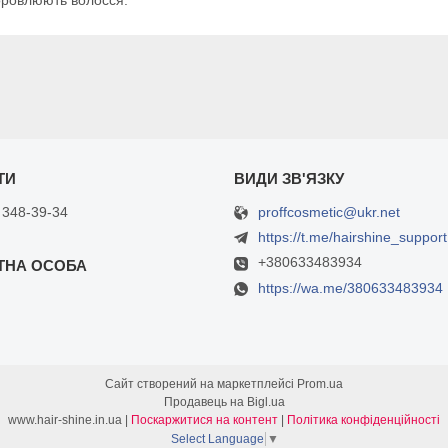
доровлюють волосся.
proffcosmetic@ukr.net
 348-39-34
https://t.me/hairshine_support
+380633483934
https://wa.me/380633483934
Сайт створений на маркетплейсі
Prom.ua
Продавець на Bigl.ua
www.hair-shine.in.ua |
Поскаржитися на контент
|
Політика конфіденційності
Select Language
▼