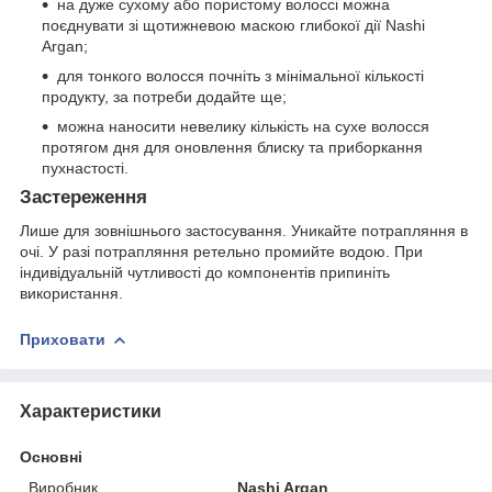
на дуже сухому або пористому волоссі можна
поєднувати зі щотижневою маскою глибокої дії Nashi
Argan;
для тонкого волосся почніть з мінімальної кількості
продукту, за потреби додайте ще;
можна наносити невелику кількість на сухе волосся
протягом дня для оновлення блиску та приборкання
пухнастості.
Застереження
Лише для зовнішнього застосування. Уникайте потрапляння в
очі. У разі потрапляння ретельно промийте водою. При
індивідуальній чутливості до компонентів припиніть
використання.
Приховати
Характеристики
Основні
Виробник
Nashi Argan