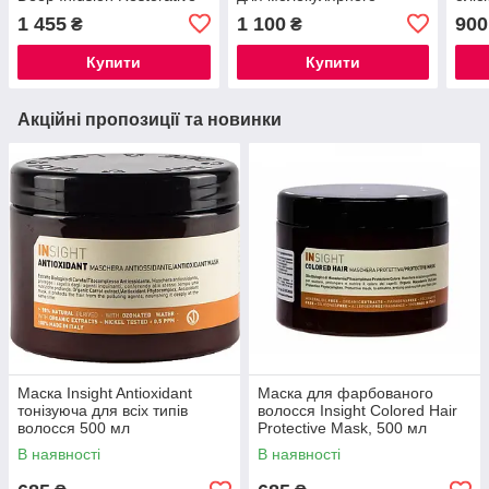
Hydrating Mask 150 мл
відновлення
1 455
1 100
900
₴
₴
пошкодженого волосся
100 мл
Купити
Купити
Акційні пропозиції та новинки
Маска Insight Antioxidant
Маска для фарбованого
тонізуюча для всіх типів
волосся Insight Colored Hair
волосся 500 мл
Protective Mask, 500 мл
В наявності
В наявності