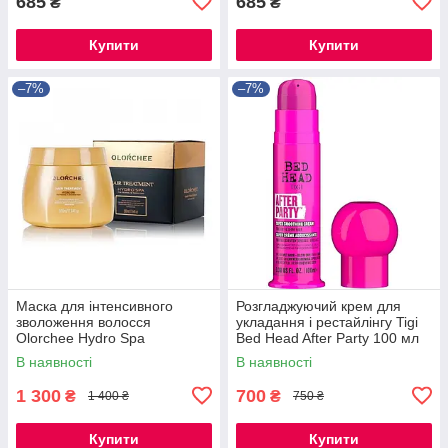
685
685
₴
₴
Купити
Купити
–7%
–7%
Маска для інтенсивного
Розгладжуючий крем для
зволоження волосся
укладання і рестайлінгу Tigi
Olorchee Hydro Spa
Bed Head After Party 100 мл
В наявності
В наявності
1 300
700
₴
₴
1 400 ₴
750 ₴
Купити
Купити