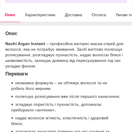
Опис
Характеристики
Доставка
Оплата
Умови п
Опис
Nashi Argan Instant
– професійна експрес-маска-спрей для
волосся, яка не потребує змивання. Засіб миттєво полегшує
розчісування, розгладжує пухнастість, надає волоссю блиск і
шовковистість, захищає довжину від пересушування під час
укладки феном.
Переваги
незмивна формула – не обтяжує волосся та не
робить його жирним;
полегшує розчісування вже після першого нанесення;
згладжує пористість і пухнастість, допомагає
приборкати «антенки»;
надає волоссю м’якість, еластичність і здоровий
блиск;
допомагає захистити довжину під час сушіння та