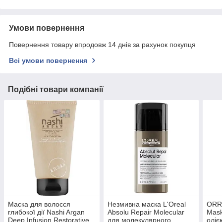
Умови повернення
Повернення товару впродовж 14 днів за рахунок покупця
Всі умови повернення
Подібні товари компанії
Маска для волосся
Незмивна маска L'Oreal
ORR
глибокої дії Nashi Argan
Absolu Repair Molecular
Mask
Deep Infusion Restorative
для молекулярного
оліє