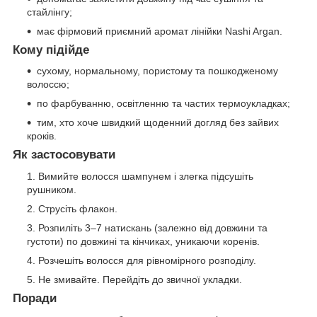
стайлінгу;
має фірмовий приємний аромат лінійки Nashi Argan.
Кому підійде
сухому, нормальному, пористому та пошкодженому
волоссю;
по фарбуванню, освітленню та частих термоукладках;
тим, хто хоче швидкий щоденний догляд без зайвих
кроків.
Як застосовувати
Вимийте волосся шампунем і злегка підсушіть
рушником.
Струсіть флакон.
Розпиліть 3–7 натискань (залежно від довжини та
густоти) по довжині та кінчиках, уникаючи коренів.
Розчешіть волосся для рівномірного розподілу.
Не змивайте. Перейдіть до звичної укладки.
Поради