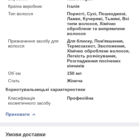
Країна виробник
Італія
Тип волосся
Пористі, Сухі, Пошкоджені,
Ламке, Кучеряві, Тьмяні, Всі
типи волосся, Хімічно
оброблене та випрямлене
волосся
Призначення засобу для
Для блиску, Пом'якшення,
волосся
Термозахист, Зволоження,
Хімічно оброблене волосся,
Легкість розчісування,
Розгладження посічених
кінчиків
Об`єм
150 мл
Стать
Жіноча
Користувальницькі характеристики
Класифікація
Професійна
косметичного засобу
Приховати
Умови доставки