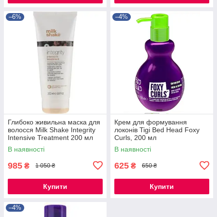
–6%
–4%
Глибоко живильна маска для
Крем для формування
волосся Milk Shake Integrity
локонів Tigi Bed Head Foxy
Intensive Treatment 200 мл
Curls, 200 мл
В наявності
В наявності
985
625
₴
₴
1 050 ₴
650 ₴
Купити
Купити
–4%