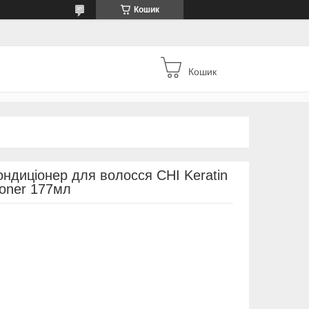
Кошик
Кошик
ндиціонер для волосся CHI Keratin
ioner 177мл