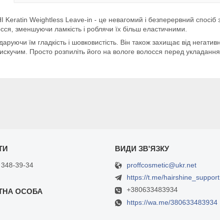
Keratin Weightless Leave-in - це невагомий і безперервний спосіб
осся, зменшуючи ламкість і роблячи їх більш еластичними.
аруючи їм гладкість і шовковистість. Він також захищає від негати
блискучим. Просто розпиліть його на вологе волосся перед укладанн
proffcosmetic@ukr.net
 348-39-34
https://t.me/hairshine_support
+380633483934
https://wa.me/380633483934