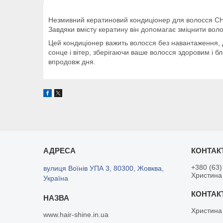
Незмивний кератиновий кондиціонер для волосся CHI 
Завдяки вмісту кератину він допомагає зміцнити вол
Цей кондиціонер важить волосся без навантаження, д
сонце і вітер, зберігаючи ваше волосся здоровим і 
впродовж дня.
+380 (63)
вулиця Воїнів УПА 3, 80300, Жовква,
Христина
Україна
Христина
www.hair-shine.in.ua