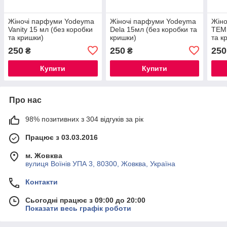
Жіночі парфуми Yodeyma
Жіночі парфуми Yodeyma
Жін
Vanity 15 мл (без коробки
Dela 15мл (без коробки та
TEMI
та кришки)
кришки)
та к
250
250
250
₴
₴
Купити
Купити
Про нас
98% позитивних з 304 відгуків за рік
Працює з 03.03.2016
м. Жовква
вулиця Воїнів УПА 3, 80300, Жовква, Україна
Контакти
Сьогодні працює з 09:00 до 20:00
Показати весь графік роботи