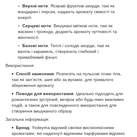
Верхні ноти
: Яскраві фруктові акорди, такі як
мандарин і персик, надають аромату свіжості та
енергії.
Серцеві ноти
: Вишукані квіткові ноти, такі як
жасмин і троянда, додають аромату чуттєвості та
жіночності.
Базові ноти
: Теплі і солодкі акорди, такі як
ваніль і карамель, створюють глибокий і
привабливий фінал.
Використання:
Спосіб нанесення
: Розпиліть на пульсові точки тіла,
такі як зап'ястя, шия або за вухами, для тривалого
збереження аромату.
Поводи для використання
: Ідеально підходить для
романтичних зустрічей, вечірок або будь-яких важливих
подій, а також для повсякденного використання для
створення вишуканого образу.
Загальна інформація:
Бренд
: Yodeyma відомий своїми високоякісними
ароматами, які надихнуті відомими парфумами відомих