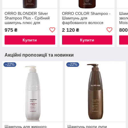
ORRO BLONDER Silver
ORRO COLOR Shampoo -
Шамп
Shampoo Plus - Срібний
Шампунь для
звол
шампунь плюс для
фарбованого волосся
Mois
світлого волосся 250 мл
1000 мл
Sha
975
2 120
800
₴
₴
Купити
Купити
Акційні пропозиції та новинки
–22%
–22%
Шампунь для жирного
Шампунь проти лупи