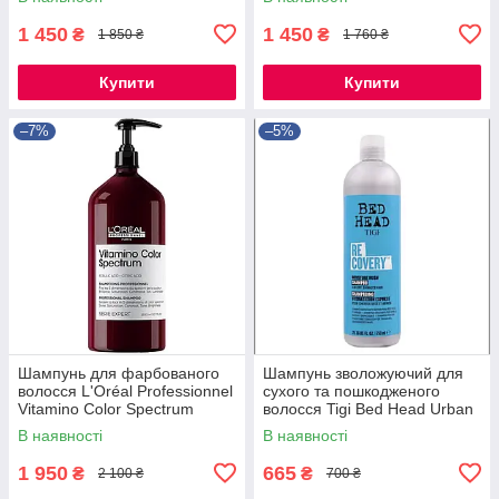
1 450
1 450
₴
₴
1 850 ₴
1 760 ₴
Купити
Купити
–7%
–5%
Шампунь для фарбованого
Шампунь зволожуючий для
волосся L'Oréal Professionnel
сухого та пошкодженого
Vitamino Color Spectrum
волосся Tigi Bed Head Urban
Shampoo 1500 ml
Anti+Dotes Recovery
В наявності
В наявності
Shampoo 750 мл
1 950
665
₴
₴
2 100 ₴
700 ₴