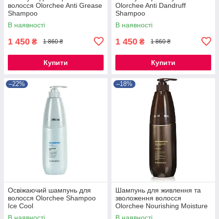
волосся Olorchee Anti Grease
Olorchee Anti Dandruff
Shampoo
Shampoo
В наявності
В наявності
1 450
1 450
₴
₴
1 860 ₴
1 860 ₴
Купити
Купити
–22%
–18%
Освіжаючий шампунь для
Шампунь для живлення та
волосся Olorchee Shampoo
зволоження волосся
Ice Cool
Olorchee Nourishing Moisture
Extra Moist
В наявності
В наявності