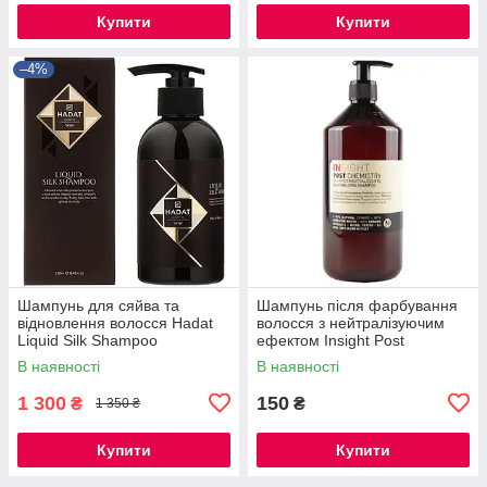
Купити
Купити
–4%
Шампунь для сяйва та
Шампунь після фарбування
відновлення волосся Hadat
волосся з нейтралізуючим
Liquid Silk Shampoo
ефектом Insight Post
Chemistry Neutralizing
В наявності
В наявності
Shampoo, 100 мл РОЗЛИВ
1 300
150
₴
₴
1 350 ₴
Купити
Купити