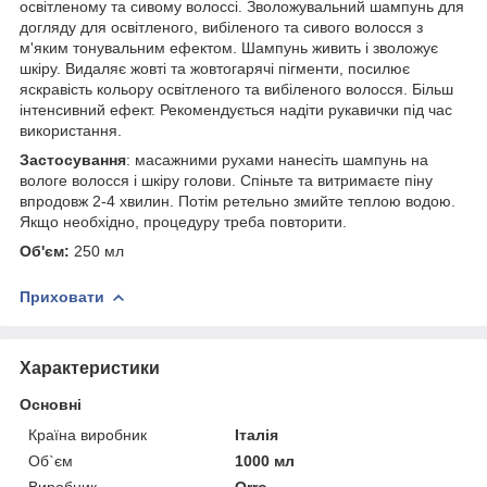
освітленому та сивому волоссі. Зволожувальний шампунь для
догляду для освітленого, вибіленого та сивого волосся з
м'яким тонувальним ефектом. Шампунь живить і зволожує
шкіру. Видаляє жовті та жовтогарячі пігменти, посилює
яскравість кольору освітленого та вибіленого волосся. Більш
інтенсивний ефект. Рекомендується надіти рукавички під час
використання.
Застосування
: масажними рухами нанесіть шампунь на
вологе волосся і шкіру голови. Спіньте та витримаєте піну
впродовж 2-4 хвилин. Потім ретельно змийте теплою водою.
Якщо необхідно, процедуру треба повторити.
Об'єм:
250 мл
Приховати
Характеристики
Основні
Країна виробник
Італія
Об`єм
1000 мл
Виробник
Orro