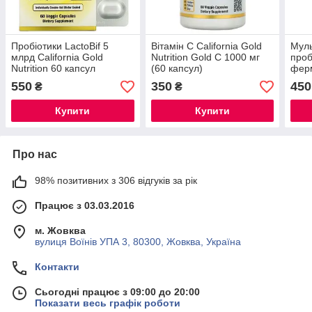
Пробіотики LactoBif 5
Вітамін C California Gold
Муль
млрд California Gold
Nutrition Gold C 1000 мг
проб
Nutrition 60 капсул
(60 капсул)
ферм
Gold
550
350
450
₴
₴
with
60 т
Купити
Купити
Про нас
98% позитивних з 306 відгуків за рік
Працює з 03.03.2016
м. Жовква
вулиця Воїнів УПА 3, 80300, Жовква, Україна
Контакти
Сьогодні працює з 09:00 до 20:00
Показати весь графік роботи