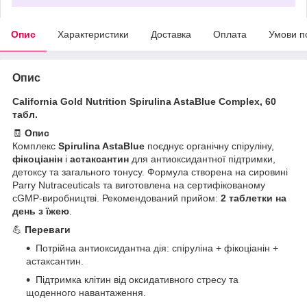
Опис
Характеристики
Доставка
Оплата
Умови п
Опис
California Gold Nutrition Spirulina AstaBlue Complex, 60
табл.
🧾
Опис
Комплекс
Spirulina AstaBlue
поєднує органічну спіруліну,
фікоціанін
і
астаксантин
для антиоксидантної підтримки,
детоксу та загального тонусу. Формула створена на сировині
Parry Nutraceuticals та виготовлена на сертифікованому
cGMP-виробництві. Рекомендований прийом:
2 таблетки на
день з їжею
.
💪
Переваги
Потрійна антиоксидантна дія: спіруліна + фікоціанін +
астаксантин.
Підтримка клітин від оксидативного стресу та
щоденного навантаження.