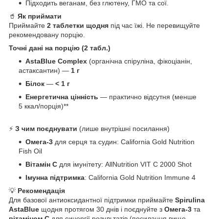
Підходить веганам, без глютену, ГМО та сої.
🥤
Як приймати
Приймайте
2 таблетки щодня
під час їжі. Не перевищуйте
рекомендовану порцію.
Точні дані на порцію (2 табл.)
AstaBlue Complex
(органічна спіруліна, фікоціанін,
астаксантин) —
1 г
Білок
—
< 1 г
Енергетична цінність
— практично відсутня (менше
5 ккал/порція)**
⚡
З чим поєднувати
(лише внутрішні посилання)
Омега-3
для серця та судин: California Gold Nutrition
Fish Oil
Вітамін C
для імунітету: AllNutrition VIT C 2000 Shot
Імунна підтримка
: California Gold Nutrition Immune 4
💡
Рекомендація
Для базової антиоксидантної підтримки приймайте
Spirulina
AstaBlue
щодня протягом 30 днів і поєднуйте з
Омега-3
та
вітаміном C
для синергії результатів (посилання вище —