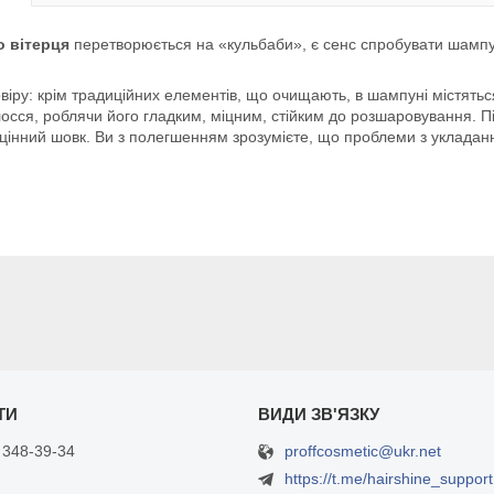
о вітерця
перетворюється на «кульбаби», є сенс спробувати шампунь 
віру: крім традиційних елементів, що очищають, в шампуні містяться
осся, роблячи його гладким, міцним, стійким до розшаровування. 
цінний шовк. Ви з полегшенням зрозумієте, що проблеми з укладан
proffcosmetic@ukr.net
 348-39-34
https://t.me/hairshine_support