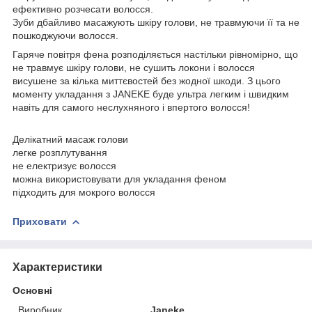
ефективно розчесати волосся.
Зуби дбайливо масажують шкіру голови, не травмуючи її та не
пошкоджуючи волосся.
Гаряче повітря фена розподіляється настільки рівномірно, що
не травмує шкіру голови, не сушить локони і волосся
висушене за кілька миттєвостей без жодної шкоди. З цього
моменту укладання з JANEKE буде ультра легким і швидким
навіть для самого неслухняного і впертого волосся!
Делікатний масаж голови
легке розплутування
не електризує волосся
можна використовувати для укладання феном
підходить для мокрого волосся
Приховати
Характеристики
Основні
Виробник
Janeke