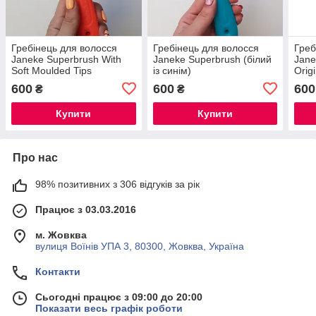
Гребінець для волосся
Гребінець для волосся
Греб
Janeke Superbrush With
Janeke Superbrush (білий
Jane
Soft Moulded Tips
із синім)
Origi
Жовт
600
600
600
₴
₴
Купити
Купити
Про нас
98% позитивних з 306 відгуків за рік
Працює з 03.03.2016
м. Жовква
вулиця Воїнів УПА 3, 80300, Жовква, Україна
Контакти
Сьогодні працює з 09:00 до 20:00
Показати весь графік роботи