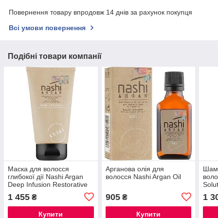
Повернення товару впродовж 14 днів за рахунок покупця
Всі умови повернення
Подібні товари компанії
Маска для волосся
Арганова олія для
Шам
глибокої дії Nashi Argan
волосся Nashi Argan Oil
воло
Deep Infusion Restorative
Solu
Hydrating Mask 150 мл
1 455
905
1 3
₴
₴
Купити
Купити