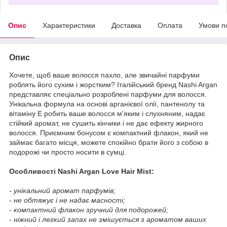
Опис
Характеристики
Доставка
Оплата
Умови п
Опис
Хочете, щоб ваше волосся пахло, але звичайні парфуми
роблять його сухим і жорстким? Італійський бренд Nashi Argan
представляє спеціально розроблені парфуми для волосся.
Унікальна формула на основі арганієвої олії, пантенолу та
вітаміну Е робить ваше волосся м'яким і слухняним, надає
стійкий аромат, не сушить кінчики і не дає ефекту жирного
волосся. Приємним бонусом є компактний флакон, який не
займає багато місця, можете спокійно брати його з собою в
подорожі чи просто носити в сумці.
Особливості Nashi Argan Love Hair Mist:
- унікальний аромат парфумів;
- не обтяжує і не надає масності;
- компактний флакон зручний для подорожей;
- ніжний і легкий запах не змішується з ароматом ваших