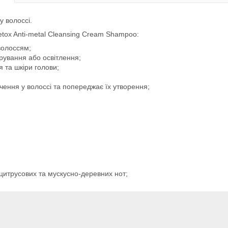
 волоссі.
Detox Anti-metal Cleansing Cream Shampoo:
волоссям;
рування або освітлення;
 та шкіри голови;
чення у волоссі та попереджає їх утворення;
 цитрусових та мускусно-деревних нот;