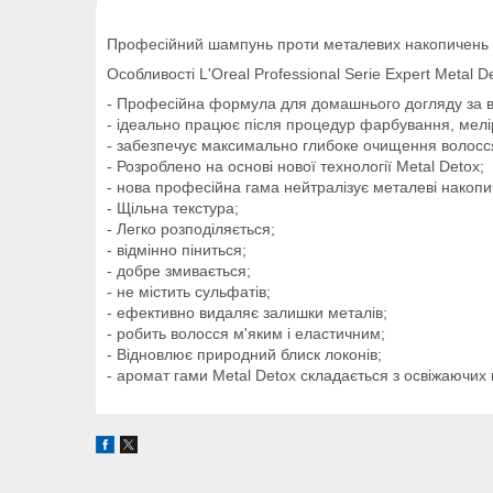
Професійний шампунь проти металевих накопичень у
Особливості L'Oreal Professional Serie Expert Metal 
- Професійна формула для домашнього догляду за 
- ідеально працює після процедур фарбування, мелі
- забезпечує максимально глибоке очищення волосся
- Розроблено на основі нової технології Metal Detox;
- нова професійна гама нейтралізує металеві накопи
- Щільна текстура;
- Легко розподіляється;
- відмінно піниться;
- добре змивається;
- не містить сульфатів;
- ефективно видаляє залишки металів;
- робить волосся м'яким і еластичним;
- Відновлює природний блиск локонів;
- аромат гами Metal Detox складається з освіжаючих