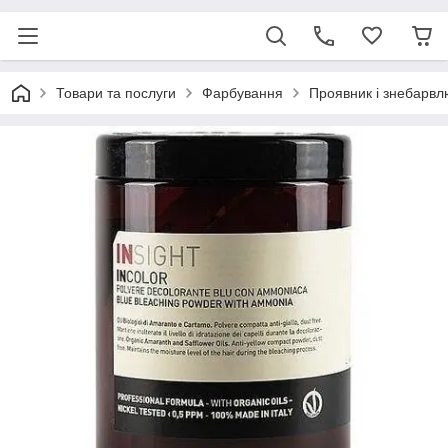
Товари та послуги
Фарбування
Проявник і знебарвл