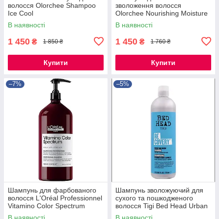
волосся Olorchee Shampoo
зволоження волосся
Ice Cool
Olorchee Nourishing Moisture
Extra Moist
В наявності
В наявності
1 450
1 450
₴
₴
1 850 ₴
1 760 ₴
Купити
Купити
–7%
–5%
Шампунь для фарбованого
Шампунь зволожуючий для
волосся L'Oréal Professionnel
сухого та пошкодженого
Vitamino Color Spectrum
волосся Tigi Bed Head Urban
Shampoo 1500 ml
Anti+Dotes Recovery
В наявності
В наявності