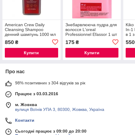
American Crew Daily
Знебарвлююча пудра для
Kiko
Cleansing Shampoo
волосся L'oreal
In-1
денний шампунь 1000 мл
Professionnel Efassor 1 шт
в 1 
аплі
850
175
550
₴
₴
Купити
Купити
Про нас
98% позитивних з 304 відгуків за рік
Працює з 03.03.2016
м. Жовква
вулиця Воїнів УПА 3, 80300, Жовква, Україна
Контакти
Сьогодні працює з 09:00 до 20:00