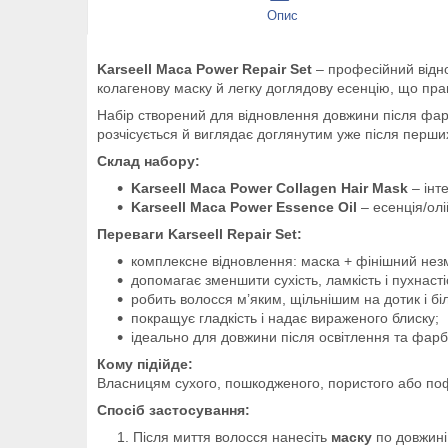
Опис
Karseell Maca Power Repair Set
– професійний відно
колагенову маску й легку доглядову есенцію, що прац
Набір створений для відновлення довжини після фар
розчісується й виглядає доглянутим уже після перши
Склад набору:
Karseell Maca Power Collagen Hair Mask
– інт
Karseell Maca Power Essence Oil
– есенція/олі
Переваги Karseell Repair Set:
комплексне відновлення: маска + фінішний нез
допомагає зменшити сухість, ламкість і пухнасті
робить волосся м’яким, щільнішим на дотик і б
покращує гладкість і надає вираженого блиску;
ідеально для довжини після освітлення та фар
Кому підійде:
Власницям сухого, пошкодженого, пористого або пофа
Спосіб застосування:
Після миття волосся нанесіть
маску
по довжині 