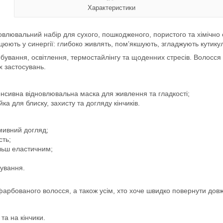
Характеристики
влювальний набір для сухого, пошкодженого, пористого та хімічно
юють у синергії: глибоко живлять, пом’якшують, згладжують кутикул
бування, освітлення, термостайлінгу та щоденних стресів. Волосся
х застосувань.
енсивна відновлювальна маска для живлення та гладкості;
йка для блиску, захисту та догляду кінчиків.
мивний догляд;
сть;
ільш еластичним;
бування.
рбованого волосся, а також усім, хто хоче швидко повернути довжин
та на кінчики.