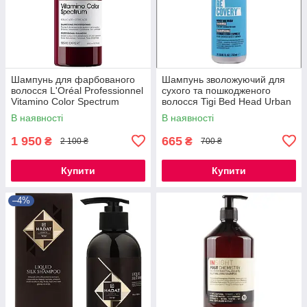
Шампунь для фарбованого
Шампунь зволожуючий для
волосся L'Oréal Professionnel
сухого та пошкодженого
Vitamino Color Spectrum
волосся Tigi Bed Head Urban
Shampoo 1500 ml
Anti+Dotes Recovery
В наявності
В наявності
Shampoo 750 мл
1 950
665
₴
₴
2 100 ₴
700 ₴
Купити
Купити
–4%