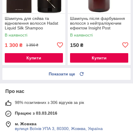
Шампунь для сяйва та
Шампунь після фарбування
відновлення волосся Hadat
волосся з нейтралізуючим
Liquid Silk Shampoo
ефектом Insight Post
Chemistry Neutralizing
В наявності
В наявності
Shampoo, 100 мл РОЗЛИВ
1 300
150
₴
₴
1 350 ₴
Купити
Купити
Показати ще
Про нас
98% позитивних з 306 відгуків за рік
Працює з 03.03.2016
м. Жовква
вулиця Воїнів УПА 3, 80300, Жовква, Україна