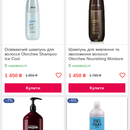
Освіжаючий шампунь для
Шампунь для живлення та
волосся Olorchee Shampoo
зволоження волосся
Ice Cool
Olorchee Nourishing Moisture
Extra Moist
В наявності
В наявності
1 450
1 450
₴
₴
1 850 ₴
1 760 ₴
Купити
Купити
–7%
–5%