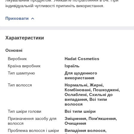
індивідуальній чутливості припиніть використання.
Приховати
Характеристики
Основні
Виробник
Hadat Cosmetics
Країна виробник
Ізраїль
Тип шампуню
Для щоденного
використання
Тип волосся
Нормальні, Жирні,
Комбіновані, Пошкоджені,
Ослаблені, Схильні до
випадання, Всі типи
волосся
Тип шкіри голови
Всі типи шкіри
Призначення засобу для
Зміцнення, Пом'якшення,
волосся
Очищення
Проблема волосся і шкіри
Випадіння волосся,