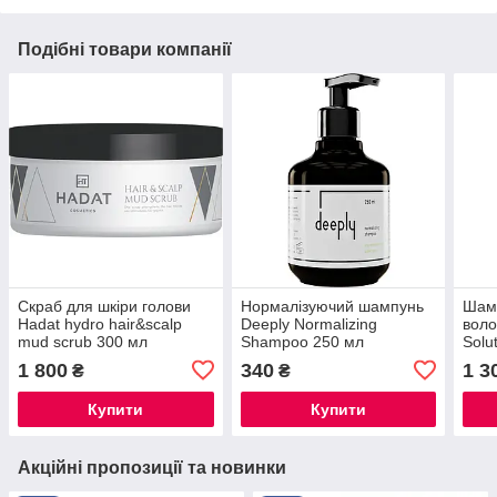
Подібні товари компанії
Скраб для шкіри голови
Нормалізуючий шампунь
Шам
Hadat hydro hair&scalp
Deeply Normalizing
воло
mud scrub 300 мл
Shampoo 250 мл
Solu
1 800
340
1 3
₴
₴
Купити
Купити
Акційні пропозиції та новинки