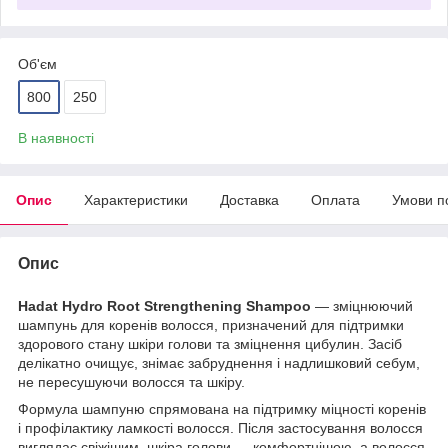
Об'єм
800
250
В наявності
Опис
Характеристики
Доставка
Оплата
Умови п
Опис
Hadat Hydro Root Strengthening Shampoo
— зміцнюючий
шампунь для коренів волосся, призначений для підтримки
здорового стану шкіри голови та зміцнення цибулин. Засіб
делікатно очищує, знімає забруднення і надлишковий себум,
не пересушуючи волосся та шкіру.
Формула шампуню спрямована на підтримку міцності коренів
і профілактику ламкості волосся. Після застосування волосся
виглядає свіжішим, шкіра голови — комфортнішою, а волосся