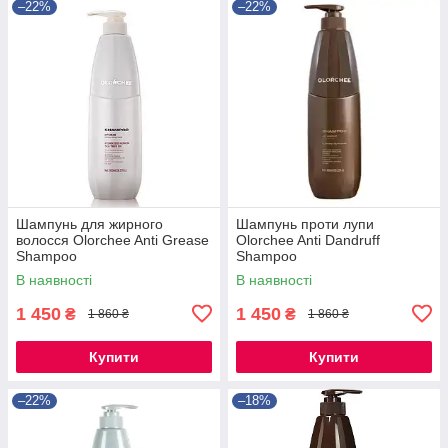
–22%
–22%
Шампунь для жирного
Шампунь проти лупи
волосся Olorchee Anti Grease
Olorchee Anti Dandruff
Shampoo
Shampoo
В наявності
В наявності
1 450
1 450
₴
₴
1 860 ₴
1 860 ₴
Купити
Купити
–22%
–18%