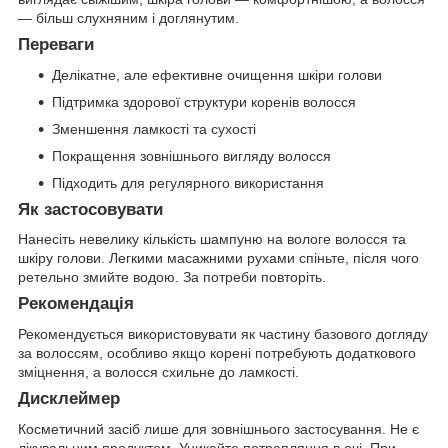
— більш слухняним і доглянутим.
Переваги
Делікатне, але ефективне очищення шкіри голови
Підтримка здорової структури коренів волосся
Зменшення ламкості та сухості
Покращення зовнішнього вигляду волосся
Підходить для регулярного використання
Як застосовувати
Нанесіть невелику кількість шампуню на вологе волосся та
шкіру голови. Легкими масажними рухами спіньте, після чого
ретельно змийте водою. За потреби повторіть.
Рекомендація
Рекомендується використовувати як частину базового догляду
за волоссям, особливо якщо корені потребують додаткового
зміцнення, а волосся схильне до ламкості.
Дисклеймер
Косметичний засіб лише для зовнішнього застосування. Не є
лікувальним продуктом. Уникайте потрапляння в очі. При