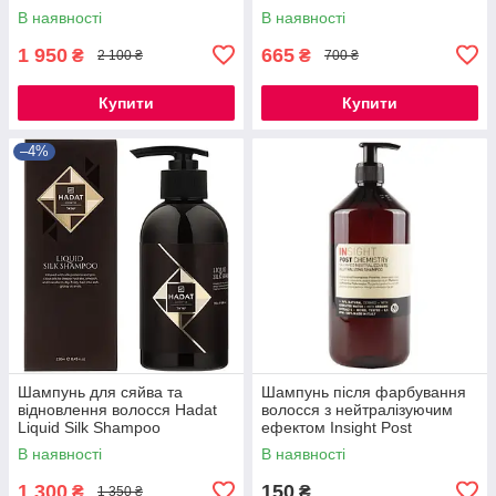
Shampoo 1500 ml
Anti+Dotes Recovery
В наявності
В наявності
Shampoo 750 мл
1 950
665
₴
₴
2 100 ₴
700 ₴
Купити
Купити
–4%
Шампунь для сяйва та
Шампунь після фарбування
відновлення волосся Hadat
волосся з нейтралізуючим
Liquid Silk Shampoo
ефектом Insight Post
Chemistry Neutralizing
В наявності
В наявності
Shampoo, 100 мл РОЗЛИВ
1 300
150
₴
₴
1 350 ₴