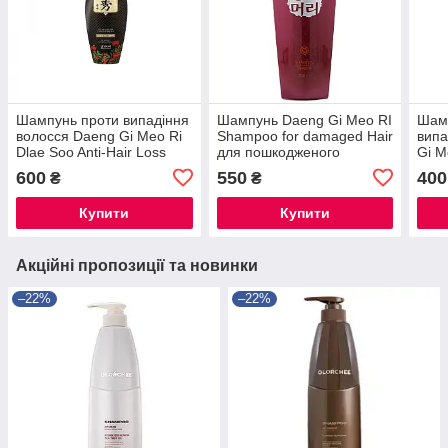
Шампунь проти випадіння
Шампунь Daeng Gi Meo RI
Шам
волосся Daeng Gi Meo Ri
Shampoo for damaged Hair
випа
Dlae Soo Anti-Hair Loss
для пошкодженого
Gi M
Shampoo 400 ml
волосся 500 мл
Hair
600
550
400
₴
₴
Купити
Купити
Акційні пропозиції та новинки
–22%
–22%