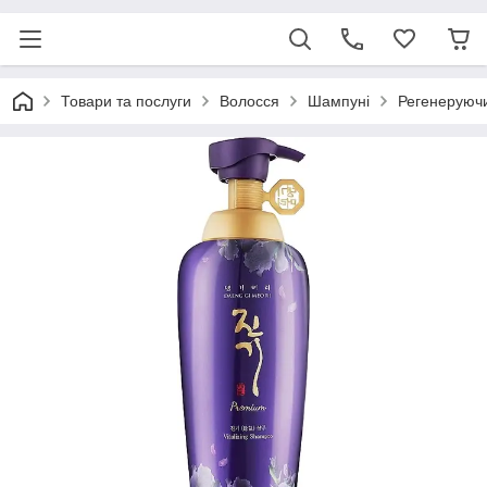
Товари та послуги
Волосся
Шампуні
Регенеруючи