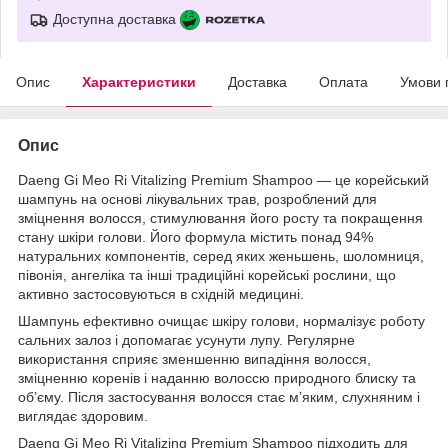
Доступна доставка
Опис
Характеристики
Доставка
Оплата
Умови 
Опис
Daeng Gi Meo Ri Vitalizing Premium Shampoo — це корейський
шампунь на основі лікувальних трав, розроблений для
зміцнення волосся, стимулювання його росту та покращення
стану шкіри голови. Його формула містить понад 94%
натуральних компонентів, серед яких женьшень, шоломниця,
півонія, ангеліка та інші традиційні корейські рослини, що
активно застосовуються в східній медицині.
Шампунь ефективно очищає шкіру голови, нормалізує роботу
сальних залоз і допомагає усунути лупу. Регулярне
використання сприяє зменшенню випадіння волосся,
зміцненню коренів і наданню волоссю природного блиску та
об’єму. Після застосування волосся стає м’яким, слухняним і
виглядає здоровим.
Daeng Gi Meo Ri Vitalizing Premium Shampoo підходить для