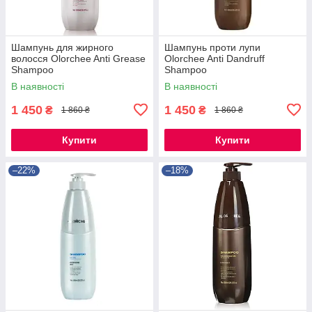
Шампунь для жирного
Шампунь проти лупи
волосся Olorchee Anti Grease
Olorchee Anti Dandruff
Shampoo
Shampoo
В наявності
В наявності
1 450
1 450
₴
₴
1 860 ₴
1 860 ₴
Купити
Купити
–22%
–18%