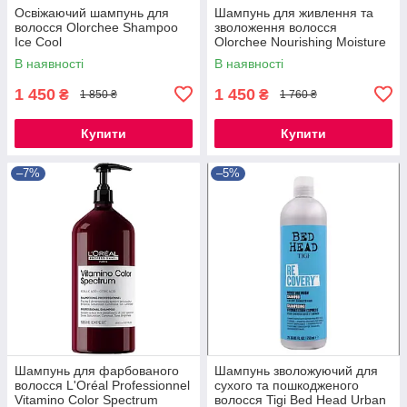
Освіжаючий шампунь для
Шампунь для живлення та
волосся Olorchee Shampoo
зволоження волосся
Ice Cool
Olorchee Nourishing Moisture
Extra Moist
В наявності
В наявності
1 450
1 450
₴
₴
1 850 ₴
1 760 ₴
Купити
Купити
–7%
–5%
Шампунь для фарбованого
Шампунь зволожуючий для
волосся L'Oréal Professionnel
сухого та пошкодженого
Vitamino Color Spectrum
волосся Tigi Bed Head Urban