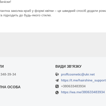
Зачіски!
нтна заколка-краб у формі квітки – це швидкий спосіб додати рома
та підходить до будь-якого стилю.
proffcosmetic@ukr.net
 348-39-34
https://t.me/hairshine_support
+380633483934
https://wa.me/380633483934