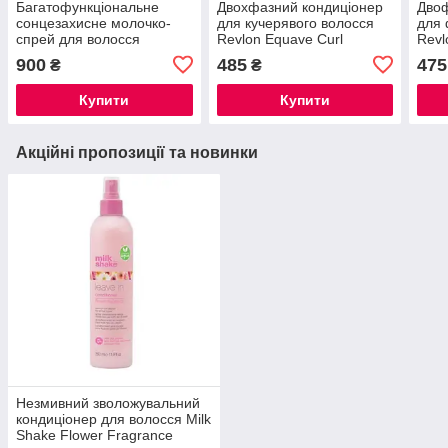
Багатофункціональне
Двохфазний кондиціонер
Двоф
сонцезахисне молочко-
для кучерявого волосся
для 
спрей для волосся
Revlon Equave Curl
Revl
Milk_Shake Sun & More
Definition Detangling
Equa
900
485
475
₴
₴
Incredible Milk 12 в 1, 140
Conditioner 200 ml
мл
мл
Купити
Купити
Акційні пропозиції та новинки
Незмивний зволожувальний
кондиціонер для волосся Milk
Shake Flower Fragrance