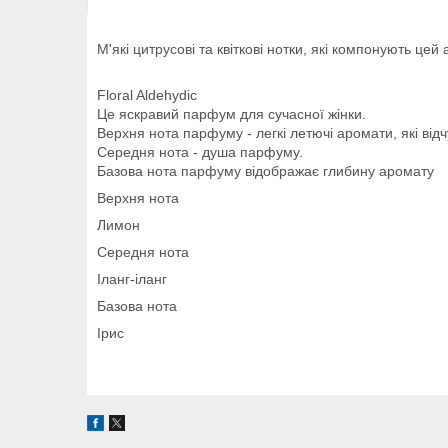
М'які цитрусові та квіткові нотки, які компонують цей 
Floral Aldehydic
Це яскравий парфум для сучасної жінки.
Верхня нота парфуму - легкі летючі аромати, які від
Середня нота - душа парфуму.
Базова нота парфуму відображає глибину аромату
Верхня нота
Лимон
Середня нота
Іланг-іланг
Базова нота
Ірис