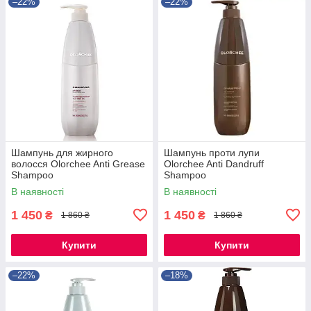
–22%
–22%
Шампунь для жирного
Шампунь проти лупи
волосся Olorchee Anti Grease
Olorchee Anti Dandruff
Shampoo
Shampoo
В наявності
В наявності
1 450
1 450
₴
₴
1 860 ₴
1 860 ₴
Купити
Купити
–22%
–18%