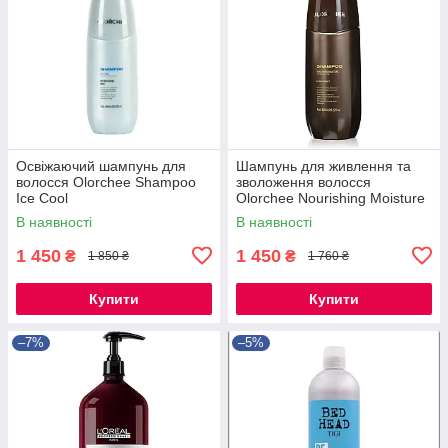
Освіжаючий шампунь для
Шампунь для живлення та
волосся Olorchee Shampoo
зволоження волосся
Ice Cool
Olorchee Nourishing Moisture
Extra Moist
В наявності
В наявності
1 450
1 450
₴
₴
1 850 ₴
1 760 ₴
Купити
Купити
–7%
–5%