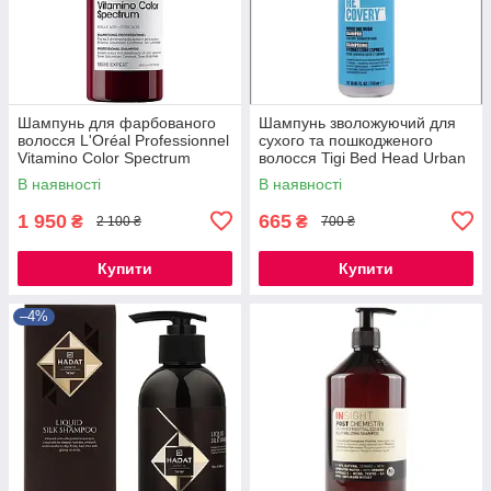
Шампунь для фарбованого
Шампунь зволожуючий для
волосся L'Oréal Professionnel
сухого та пошкодженого
Vitamino Color Spectrum
волосся Tigi Bed Head Urban
Shampoo 1500 ml
Anti+Dotes Recovery
В наявності
В наявності
Shampoo 750 мл
1 950
665
₴
₴
2 100 ₴
700 ₴
Купити
Купити
–4%