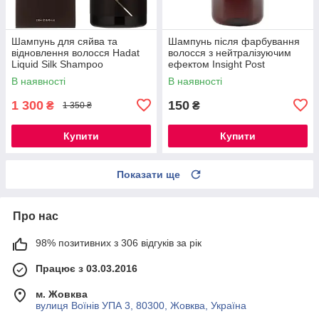
Шампунь для сяйва та
Шампунь після фарбування
відновлення волосся Hadat
волосся з нейтралізуючим
Liquid Silk Shampoo
ефектом Insight Post
Chemistry Neutralizing
В наявності
В наявності
Shampoo, 100 мл РОЗЛИВ
1 300
150
₴
₴
1 350 ₴
Купити
Купити
Показати ще
Про нас
98% позитивних з 306 відгуків за рік
Працює з 03.03.2016
м. Жовква
вулиця Воїнів УПА 3, 80300, Жовква, Україна