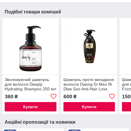
Подібні товари компанії
Зволожуючий шампунь
Шампунь проти випадіння
Шам
для волосся Deeply
волосся Daeng Gi Meo Ri
для 
Hydrating Shampoo 250 мл
Dlae Soo Anti-Hair Loss
Friz
Shampoo 400 ml
Hydr
360
600
150
₴
₴
мл
Купити
Купити
Акційні пропозиції та новинки