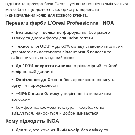
відтінки та прозора база Clear – усі вони повністю змішуються
між собою, що дозволяє колористу створювати
індивідуальний колір для кожного клієнта.
Переваги фарби L'Oreal Professionnel INOA
Без аміаку
– делікатне фарбування без різкого
запаху та дискомфорту для шкіри голови.
Технологія ODS²
– до 60% складу становлять олії, які
допомагають доставляти пігмент углиб волосся та
забезпечують доглядовий ефект.
До 100% покриття сивини
та рівномірний, стійкий
колір по всій довжині.
Освітлення до 3 тонів
без агресивного впливу та
відчуття пересушеності.
+48% більше блиску
у порівнянні з невимитим
волоссям.
Комфортна кремова текстура – фарба легко
змішується, наноситься й добре змивається.
Кому підходить INOA
Для тих, хто хоче
стійкий колір без аміаку
та