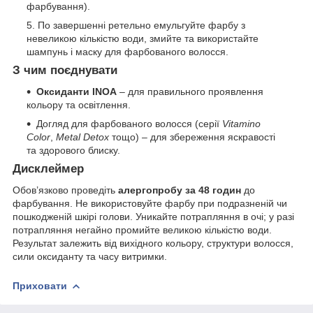
фарбування).
По завершенні ретельно емульгуйте фарбу з
невеликою кількістю води, змийте та використайте
шампунь і маску для фарбованого волосся.
З чим поєднувати
Оксиданти INOA
– для правильного проявлення
кольору та освітлення.
Догляд для фарбованого волосся (серії
Vitamino
Color
,
Metal Detox
тощо) – для збереження яскравості
та здорового блиску.
Дисклеймер
Обов’язково проведіть
алергопробу за 48 годин
до
фарбування. Не використовуйте фарбу при подразненій чи
пошкодженій шкірі голови. Уникайте потрапляння в очі; у разі
потрапляння негайно промийте великою кількістю води.
Результат залежить від вихідного кольору, структури волосся,
сили оксиданту та часу витримки.
Приховати