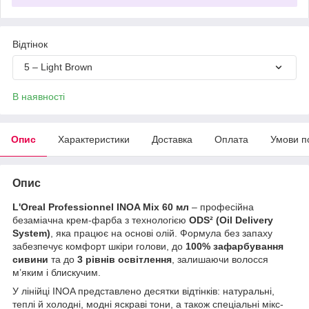
Відтінок
5 – Light Brown
В наявності
Опис
Характеристики
Доставка
Оплата
Умови п
Опис
L'Oreal Professionnel INOA Mix 60 мл
– професійна
безаміачна крем-фарба з технологією
ODS² (Oil Delivery
System)
, яка працює на основі олій. Формула без запаху
забезпечує комфорт шкіри голови, до
100% зафарбування
сивини
та до
3 рівнів освітлення
, залишаючи волосся
м’яким і блискучим.
У лінійці INOA представлено десятки відтінків: натуральні,
теплі й холодні, модні яскраві тони, а також спеціальні мікс-