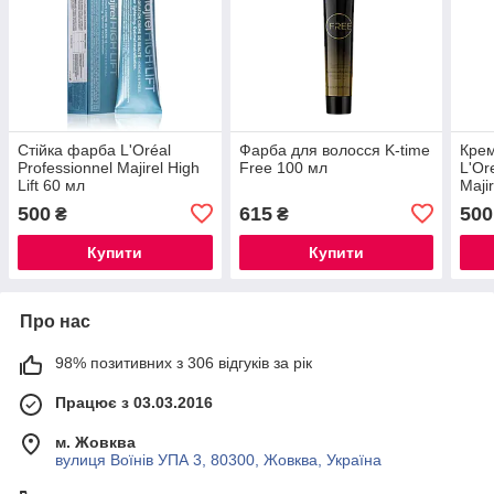
Стійка фарба L'Oréal
Фарба для волосся K-time
Крем
Professionnel Majirel High
Free 100 мл
L'Or
Lift 60 мл
Maji
500
615
500
₴
₴
Купити
Купити
Про нас
98% позитивних з 306 відгуків за рік
Працює з 03.03.2016
м. Жовква
вулиця Воїнів УПА 3, 80300, Жовква, Україна