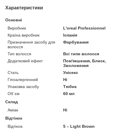
Характеристики
Основні
Виробник
L'oreal Professionnel
Країна виробник
Іспанія
Призначення засобу для
Фарбування
волосся
Тип волосся
Всі типи волосся
Додатковий ефект
Пом'якшення, Блиск,
Зволоження
Стать
Унісекс
Гіпоалергенний
Ні
Упаковка засобу
Тюбик
Об`єм
60 мл
Склад
Аміак
Ні
Відтінок
Відтінок
5 – Light Brown