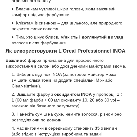
агресивного запаху.
Власникам чутливої шкіри голови, яким важливий
комфорт під час фарбування.
Клієнтам із сивиною – для щільного, але природного
покриття сивих волосин.
Тим, хто цінує
блиск, м’якість і доглянутий вигляд
волосся після фарбування.
Як використовувати L'Oreal Professionnel INOA
Важливо:
фарба призначена для професійного
використання в салоні або досвідченими майстрами вдома.
Виберіть відтінок INOA (за потреби майстер може
змішати кілька тонів чи додати спеціальні Mix- або
Clear-відтінки).
Змішайте фарбу з
оксидантом INOA
у пропорції
1 :
1
(60 мл фарби + 60 мл оксиданту 10, 20 або 30 vol –
залежно від бажаного результату).
Нанесіть суміш на сухе, немите волосся, рівномірно
розподіляючи по довжині.
Час витримки в середньому становить
35 хвилин
(або згідно з інструкцією виробника та задачі