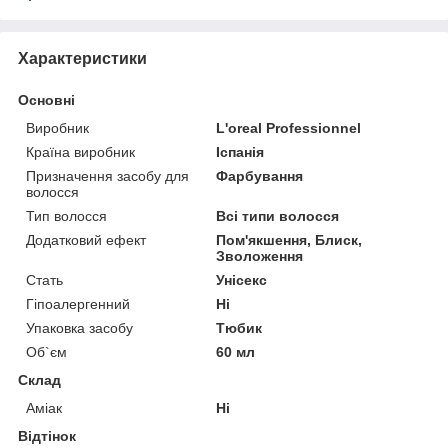
Характеристики
Основні
Виробник
L'oreal Professionnel
Країна виробник
Іспанія
Призначення засобу для
Фарбування
волосся
Тип волосся
Всі типи волосся
Додатковий ефект
Пом'якшення, Блиск,
Зволоження
Стать
Унісекс
Гіпоалергенний
Ні
Упаковка засобу
Тюбик
Об`єм
60 мл
Склад
Аміак
Ні
Відтінок