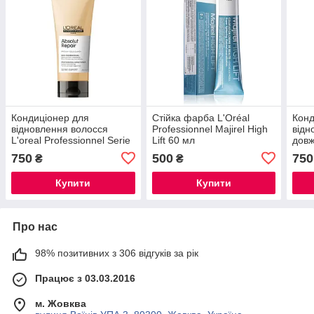
Кондиціонер для
Стійка фарба L'Oréal
Конд
відновлення волосся
Professionnel Majirel High
відн
L'oreal Professionnel Serie
Lift 60 мл
довж
Expert Absolut Repair 200
Prof
750
500
750
₴
₴
мл
Cond
Купити
Купити
Про нас
98% позитивних з 306 відгуків за рік
Працює з 03.03.2016
м. Жовква