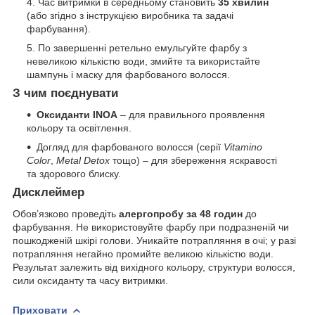
Час витримки в середньому становить
35 хвилин
(або згідно з інструкцією виробника та задачі
фарбування).
По завершенні ретельно емульгуйте фарбу з
невеликою кількістю води, змийте та використайте
шампунь і маску для фарбованого волосся.
З чим поєднувати
Оксиданти INOA
– для правильного проявлення
кольору та освітлення.
Догляд для фарбованого волосся (серії
Vitamino
Color
,
Metal Detox
тощо) – для збереження яскравості
та здорового блиску.
Дисклеймер
Обов’язково проведіть
алергопробу за 48 годин
до
фарбування. Не використовуйте фарбу при подразненій чи
пошкодженій шкірі голови. Уникайте потрапляння в очі; у разі
потрапляння негайно промийте великою кількістю води.
Результат залежить від вихідного кольору, структури волосся,
сили оксиданту та часу витримки.
Приховати