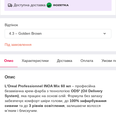
Доступна доставка
Відтінок
4.3 – Golden Brown
Під замовлення
Опис
Характеристики
Доставка
Оплата
Умови п
Опис
L'Oreal Professionnel INOA Mix 60 мл
– професійна
безаміачна крем-фарба з технологією
ODS² (Oil Delivery
System)
, яка працює на основі олій. Формула без запаху
забезпечує комфорт шкіри голови, до
100% зафарбування
сивини
та до
3 рівнів освітлення
, залишаючи волосся
м’яким і блискучим.