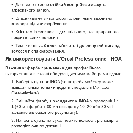
Для тих, хто хоче
стійкий колір без аміаку
та
агресивного запаху.
Власникам чутливої шкіри голови, яким важливий
комфорт під час фарбування.
Клієнтам із сивиною – для щільного, але природного
покриття сивих волосин.
Тим, хто цінує
блиск, м’якість і доглянутий вигляд
волосся після фарбування.
Як використовувати L'Oreal Professionnel INOA
Важливо:
фарба призначена для професійного
використання в салоні або досвідченими майстрами вдома.
Виберіть відтінок INOA (за потреби майстер може
змішати кілька тонів чи додати спеціальні Mix- або
Clear-відтінки).
Змішайте фарбу з
оксидантом INOA
у пропорції
1 :
1
(60 мл фарби + 60 мл оксиданту 10, 20 або 30 vol –
залежно від бажаного результату).
Нанесіть суміш на сухе, немите волосся, рівномірно
розподіляючи по довжині.