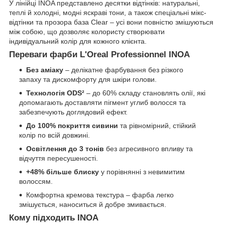
У лінійці INOA представлено десятки відтінків: натуральні,
теплі й холодні, модні яскраві тони, а також спеціальні мікс-
відтінки та прозора база Clear – усі вони повністю змішуються
між собою, що дозволяє колористу створювати
індивідуальний колір для кожного клієнта.
Переваги фарби L'Oreal Professionnel INOA
Без аміаку
– делікатне фарбування без різкого
запаху та дискомфорту для шкіри голови.
Технологія ODS²
– до 60% складу становлять олії, які
допомагають доставляти пігмент углиб волосся та
забезпечують доглядовий ефект.
До 100% покриття сивини
та рівномірний, стійкий
колір по всій довжині.
Освітлення до 3 тонів
без агресивного впливу та
відчуття пересушеності.
+48% більше блиску
у порівнянні з невимитим
волоссям.
Комфортна кремова текстура – фарба легко
змішується, наноситься й добре змивається.
Кому підходить INOA