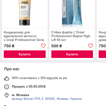
Кондиціонер для
Стійка фарба L'Oréal
Конд
відновлення волосся
Professionnel Majirel High
відн
L'oreal Professionnel Serie
Lift 60 мл
довж
Expert Absolut Repair 200
Prof
750
500
750
₴
₴
мл
Cond
Купити
Купити
Про нас
98% позитивних з 304 відгуків за рік
Працює з 03.03.2016
м. Жовква
вулиця Воїнів УПА 3, 80300, Жовква, Україна