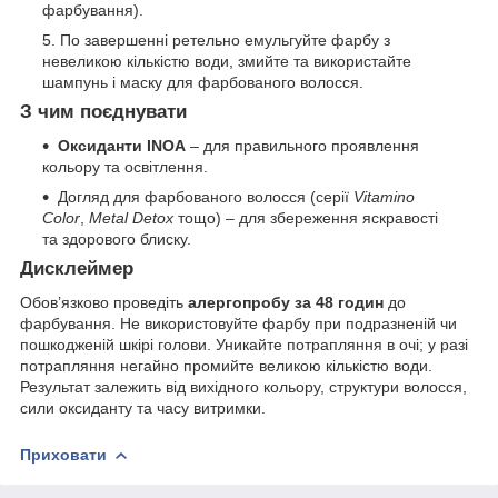
фарбування).
По завершенні ретельно емульгуйте фарбу з
невеликою кількістю води, змийте та використайте
шампунь і маску для фарбованого волосся.
З чим поєднувати
Оксиданти INOA
– для правильного проявлення
кольору та освітлення.
Догляд для фарбованого волосся (серії
Vitamino
Color
,
Metal Detox
тощо) – для збереження яскравості
та здорового блиску.
Дисклеймер
Обов’язково проведіть
алергопробу за 48 годин
до
фарбування. Не використовуйте фарбу при подразненій чи
пошкодженій шкірі голови. Уникайте потрапляння в очі; у разі
потрапляння негайно промийте великою кількістю води.
Результат залежить від вихідного кольору, структури волосся,
сили оксиданту та часу витримки.
Приховати