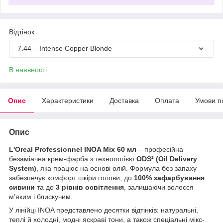
Відтінок
7.44 – Intense Copper Blonde
В наявності
Опис
Характеристики
Доставка
Оплата
Умови п
Опис
L'Oreal Professionnel INOA Mix 60 мл
– професійна
безаміачна крем-фарба з технологією
ODS² (Oil Delivery
System)
, яка працює на основі олій. Формула без запаху
забезпечує комфорт шкіри голови, до
100% зафарбування
сивини
та до
3 рівнів освітлення
, залишаючи волосся
м’яким і блискучим.
У лінійці INOA представлено десятки відтінків: натуральні,
теплі й холодні, модні яскраві тони, а також спеціальні мікс-