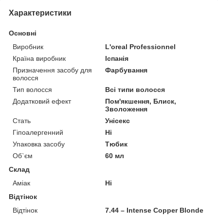
Характеристики
Основні
Виробник
L'oreal Professionnel
Країна виробник
Іспанія
Призначення засобу для
Фарбування
волосся
Тип волосся
Всі типи волосся
Додатковий ефект
Пом'якшення, Блиск,
Зволоження
Стать
Унісекс
Гіпоалергенний
Ні
Упаковка засобу
Тюбик
Об`єм
60 мл
Склад
Аміак
Ні
Відтінок
Відтінок
7.44 – Intense Copper Blonde