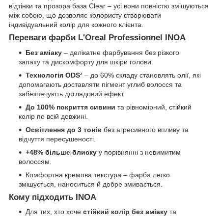
відтінки та прозора база Clear – усі вони повністю змішуються
між собою, що дозволяє колористу створювати
індивідуальний колір для кожного клієнта.
Переваги фарби L'Oreal Professionnel INOA
Без аміаку
– делікатне фарбування без різкого
запаху та дискомфорту для шкіри голови.
Технологія ODS²
– до 60% складу становлять олії, які
допомагають доставляти пігмент углиб волосся та
забезпечують доглядовий ефект.
До 100% покриття сивини
та рівномірний, стійкий
колір по всій довжині.
Освітлення до 3 тонів
без агресивного впливу та
відчуття пересушеності.
+48% більше блиску
у порівнянні з невимитим
волоссям.
Комфортна кремова текстура – фарба легко
змішується, наноситься й добре змивається.
Кому підходить INOA
Для тих, хто хоче
стійкий колір без аміаку
та