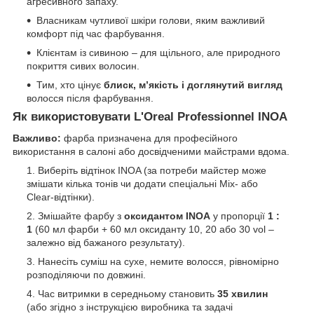
агресивного запаху.
Власникам чутливої шкіри голови, яким важливий
комфорт під час фарбування.
Клієнтам із сивиною – для щільного, але природного
покриття сивих волосин.
Тим, хто цінує
блиск, м’якість і доглянутий вигляд
волосся після фарбування.
Як використовувати L'Oreal Professionnel INOA
Важливо:
фарба призначена для професійного
використання в салоні або досвідченими майстрами вдома.
Виберіть відтінок INOA (за потреби майстер може
змішати кілька тонів чи додати спеціальні Mix- або
Clear-відтінки).
Змішайте фарбу з
оксидантом INOA
у пропорції
1 :
1
(60 мл фарби + 60 мл оксиданту 10, 20 або 30 vol –
залежно від бажаного результату).
Нанесіть суміш на сухе, немите волосся, рівномірно
розподіляючи по довжині.
Час витримки в середньому становить
35 хвилин
(або згідно з інструкцією виробника та задачі