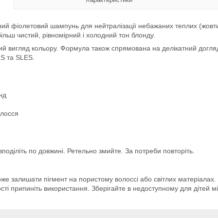
й фіолетовий шампунь для нейтралізації небажаних теплих (жовтих)
льш чистий, рівномірний і холодний тон блонду.
ий вигляд кольору. Формула також спрямована на делікатний догляд
LS та SLES.
нд
олосся
зподіліть по довжині. Ретельно змийте. За потреби повторіть.
же залишати пігмент на пористому волоссі або світлих матеріалах.
ті припиніть використання. Зберігайте в недоступному для дітей мі