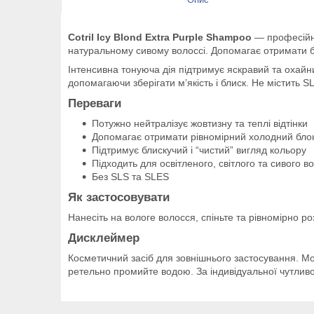
Cotril Icy Blond Extra Purple Shampoo
— професійни
натуральному сивому волоссі. Допомагає отримати бі
Інтенсивна тонуюча дія підтримує яскравий та охайн
допомагаючи зберігати м’якість і блиск. Не містить S
Переваги
Потужно нейтралізує жовтизну та теплі відтінки
Допомагає отримати рівномірний холодний бло
Підтримує блискучий і “чистий” вигляд кольору
Підходить для освітленого, світлого та сивого в
Без SLS та SLES
Як застосовувати
Нанесіть на вологе волосся, спіньте та рівномірно ро
Дисклеймер
Косметичний засіб для зовнішнього застосування. Мо
ретельно промийте водою. За індивідуальної чутливос