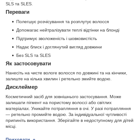
SLS та SLES.
Переваги
Полегшує розчісування та розплутує волосся
Допомагає нейтралізувати теплі відтінки на блонді
Підтримує зволоженість і шовковистість
Надає блиск і доглянутий вигляд довжини
Без SLS та SLES
Як застосовувати
Нанесіть на чисте вологе волосся по довжині та на кінчики,
залиште на кілька хвилин і ретельно змийте водою.
Дисклеймер
Косметичний засіб для зовнішнього застосування. Може
залишати пігмент на пористому волоссі або світлих
матеріалах. Уникайте потрапляння в очі. У разі потрапляння
— ретельно промийте водою. За індивідуальної чутливості
припиніть використання. Зберігайте в недоступному для дітей
місці.
Приховати