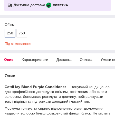
Доступна доставка
Об'єм
250
750
Під замовлення
Опис
Характеристики
Доставка
Оплата
Умови п
Опис
Cotril Icy Blond Purple Conditioner
— тонуючий кондиціонер
для професійного догляду за світлим, освітленим або сивим
волоссям. Допомагає розплутати довжину, нейтралізувати
теплі відтінки та підтримати холодний і чистий тон.
Формула тонізує та сприяє відновленню рівня зволоження,
надаючи волоссю більш шовковистий фініш і блиск. Не містить