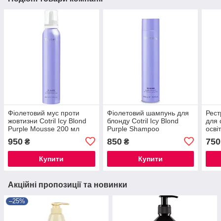
Фіолетовий мус проти
Фіолетовий шампунь для
Рест
жовтизни Cotril Icy Blond
блонду Cotril Icy Blond
для 
Purple Mousse 200 мл
Purple Shampoo
осві
Icy 
950
850
750
₴
₴
Mas
Купити
Купити
Акційні пропозиції та новинки
–25%