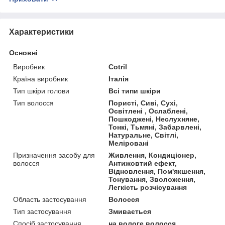
Характеристики
Основні
Виробник
Cotril
Країна виробник
Італія
Тип шкіри голови
Всі типи шкіри
Тип волосся
Пористі, Сиві, Сухі,
Освітлені , Ослаблені,
Пошкоджені, Неслухняне,
Тонкі, Тьмяні, Забарвлені,
Натуральне, Світлі,
Меліровані
Призначення засобу для
Живлення, Кондиціонер,
волосся
Антижовтий ефект,
Відновлення, Пом'якшення,
Тонування, Зволоження,
Легкість розчісування
Область застосування
Волосся
Тип застосування
Змивається
Спосіб застосування
на вологе волосся