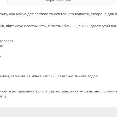
ризуюча маска для світлого та освітленого волосся, створена для п
ів, підтримує еластичність, м’якість і більш щільний, доглянутий в
 волосся
ів
ь”
інчики, залиште на кілька хвилин і ретельно змийте водою.
икайте потрапляння в очі. У разі потрапляння — ретельно промийте 
ісці.