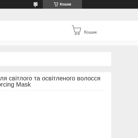
Кошик
Кошик
я світлого та освітленого волосся
orcing Mask