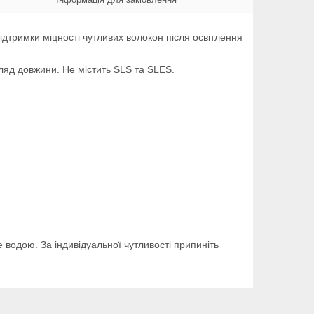
ідтримки міцності чутливих волокон після освітлення
игляд довжини. Не містить SLS та SLES.
водою. За індивідуальної чутливості припиніть