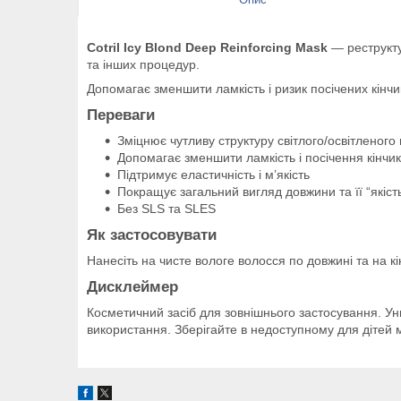
Cotril Icy Blond Deep Reinforcing Mask
— реструкту
та інших процедур.
Допомагає зменшити ламкість і ризик посічених кінчик
Переваги
Зміцнює чутливу структуру світлого/освітленого
Допомагає зменшити ламкість і посічення кінчик
Підтримує еластичність і м’якість
Покращує загальний вигляд довжини та її “якіст
Без SLS та SLES
Як застосовувати
Нанесіть на чисте вологе волосся по довжині та на к
Дисклеймер
Косметичний засіб для зовнішнього застосування. Ун
використання. Зберігайте в недоступному для дітей м