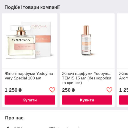
Подібні товари компанії
Жіночі парфуми Yodeyma
Жіночі парфуми Yodeyma
Жін
Very Special 100 мл
TEMIS 15 мл (без коробки
Arom
та кришки)
1 250
250
1 2
₴
₴
Купити
Купити
Про нас