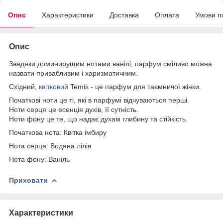
Опис
Характеристики
Доставка
Оплата
Умови п
Опис
Завдяки доминирущим нотами ванілі, парфум сміливо можна
назвати привабливим і харизматичним.
Східний,
квітковий
Temis - це парфум для таємничої жінки.
Початкові ноти це ті, які в парфумі відчуваються перші.
Ноти серця це есенція духів, її сутність.
Ноти фону це те, що надає духам глибину та стійкість.
Початкова нота: Квітка імбиру
Нота серця: Водяна лілія
Нота фону: Ваніль
Приховати
Характеристики