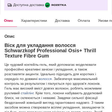
Доступна доставка
Опис
Характеристики
Доставка
Оплата
Умови п
Опис
Віск для укладання волосся
Schwarzkopf Professional Osis+ Thrill
Texture Fibre Gum
Це чудовий коктейль-гель, який допомагає моделювати
професійно креативні зачіски і укладання, а також
розставляти акценти. Ідеально підходить для коротких і
середніх по довжині
волосся
. Забезпечує максимальний
контроль за результатом і піклується про здоров'я локонів.
Гель має високий вміст довгих волокон, роблять можливим
рухливий
стайлінг
. Крім того, локони набувають додатковий
блиск, не склеюються і неважкі. Завдяки сильної фіксації
бездоганний зовнішній вигляд гарантовано надовго. З таким
засобом можна створювати всілякі укладання, захищаючи їх