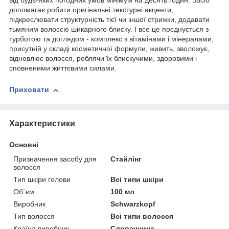
від будь-яких погодних умов мінімум на десять годин. Засіб
допомагає робити оригінальні текстурні акценти,
підкреслювати структурність тієї чи іншої стрижки, додавати
тьмяним волоссю шикарного блиску. І все це поєднується з
турботою та доглядом - комплекс з вітамінами і мінералами,
присутній у складі косметичної формули, живить, зволожує,
відновлює волосся, роблячи їх блискучими, здоровими і
сповненими життєвими силами.
Приховати
Характеристики
Основні
Призначення засобу для
Стайлінг
волосся
Тип шкіри голови
Всі типи шкіри
Об`єм
100 мл
Виробник
Schwarzkopf
Тип волосся
Всі типи волосся
Країна виробник
Словаччина