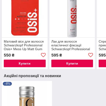
Матовий віск для волосся
Лак для волосся
Спре
Schwarzkopf Professional
еластичної фіксації
прик
Osis+ Mess Up Matt Gum
Schwarzkopf Professional
Schw
Osis+ Elastic l 500 мл
Osis
550
595
595
₴
₴
Spra
Купити
Купити
Акційні пропозиції та новинки
–8%