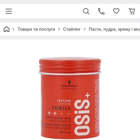
Товари та послуги
Стайлінг
Пасти, пудра, крему і ві