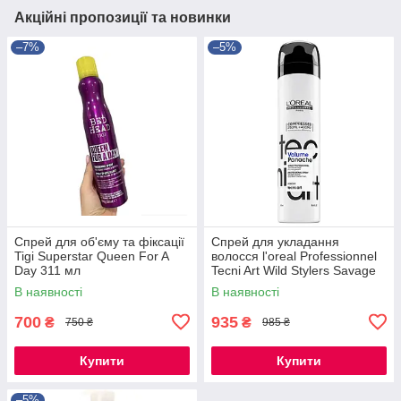
Акційні пропозиції та новинки
–7%
–5%
Спрей для об'єму та фіксації
Спрей для укладання
Tigi Superstar Queen For A
волосся l'oreal Professionnel
Day 311 мл
Tecni Art Wild Stylers Savage
Panache
В наявності
В наявності
700
935
₴
₴
750 ₴
985 ₴
Купити
Купити
–5%