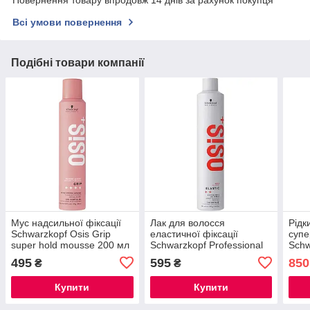
Повернення товару впродовж 14 днів за рахунок покупця
Всі умови повернення
Подібні товари компанії
Мус надсильної фіксації
Лак для волосся
Рідк
Schwarzkopf Osis Grip
еластичної фіксації
супе
super hold mousse 200 мл
Schwarzkopf Professional
Schw
Osis+ Elastic l 500 мл
silh
495
595
850
₴
₴
hold
Купити
Купити