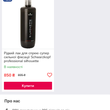
Рідкий лак для спрею супер
сильної фіксації Schwarzkopf
professional silhouette
pumpspray super hold 1000
В наявності
мл
850
₴
895 ₴
Купити
Про нас