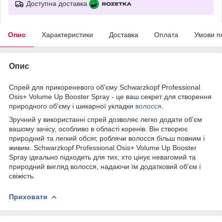
Доступна доставка
Опис
Характеристики
Доставка
Оплата
Умови п
Опис
Спрей для прикореневого об'єму Schwarzkopf Professional
Osis+ Volume Up Booster Spray - це ваш секрет для створення
природного об'єму і шикарної укладки
волосся
.
Зручний у використанні спрей дозволяє легко додати об'єм
вашому зачісу, особливо в області коренів. Він створює
природний та легкий обсяг, роблячи волосся більш повним і
живим. Schwarzkopf Professional Osis+ Volume Up Booster
Spray ідеально підходить для тих, хто цінує невагомий та
природний вигляд волосся, надаючи їм додатковий об'єм і
свіжість.
Приховати