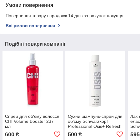
Умови повернення
Повернення товару впродовж 14 днів за рахунок покупця
Всі умови повернення
Подібні товари компанії
Спрей для об'єму волосся
Сухий шампунь-спрей для
Лак 
CHI Volume Booster 237
об’єму Schwarzkopf
елас
мл
Professional Osis+ Refresh
Schw
Dust, 300 мл
Osis
600
500
595
₴
₴