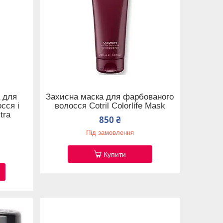
 для
Захисна маска для фарбованого
сся і
волосся Cotril Colorlife Mask
ltra
850 ₴
Під замовлення
Купити