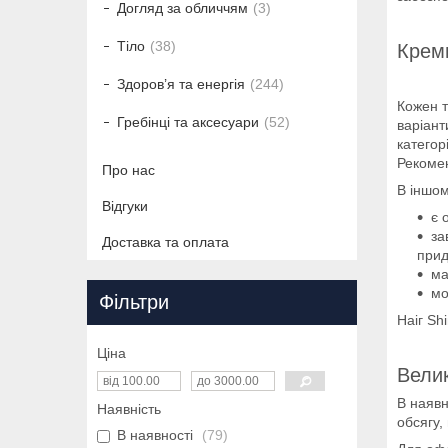
Догляд за обличчям
3
Тіло
38
Креми
Здоров’я та енергія
244
Кожен т
Гребінці та аксесуари
52
варіант
категор
Рекоме
Про нас
В іншом
Відгуки
є 
за
Доставка та оплата
прид
ма
мо
Фільтри
Наіг Sh
Ціна
Велик
В наявн
Наявність
обсягу,
В наявності
79