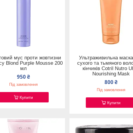
товий мус проти жовтизни
Ультраживильна маска
 Icy Blond Purple Mousse 200
сухого та тьмяного воло
мл
кінчиків Cotril Nutro U
Nourishing Mask
950 ₴
800 ₴
Під замовлення
Під замовлення
Купити
Купити