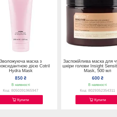
Зволожуюча маска з
Заспокійлива маска для ч
иоксидантною дією Cotril
шкіри голови Insight Sensit
Hydra Mask
Mask, 500 мл
850 ₴
600 ₴
В наявності
В наявності
8050391965947
8029352354311
Купити
Купити