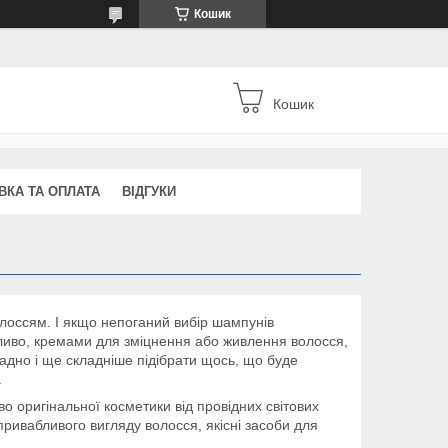
Кошик
Кошик
ВКА ТА ОПЛАТА
ВІДГУКИ
волоссям. І якщо непоганий вибір шампунів
обливо, кремами для зміцнення або живлення волосся,
адно і ще складніше підібрати щось, що буде
.
о оригінальної косметики від провідних світових
привабливого вигляду волосся, якісні засоби для