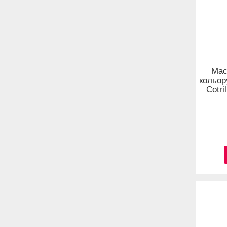
Мас
кольор
Cotri