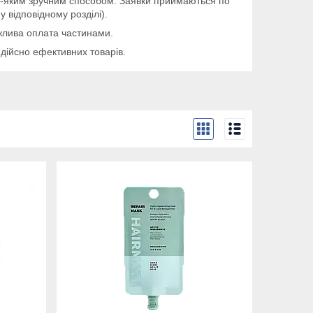
дь-яким зручним способом. Заявки приймаються по
 відповідному розділі).
ожлива оплата частинами.
дійсно ефективних товарів.