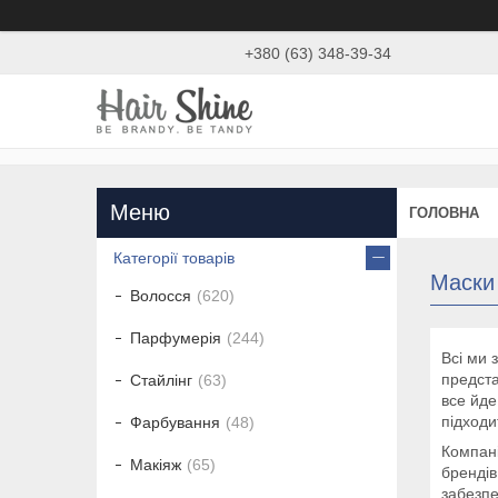
+380 (63) 348-39-34
ГОЛОВНА
Категорії товарів
Маски 
Волосся
620
Парфумерія
244
Всі ми 
предста
Стайлінг
63
все йде
підходи
Фарбування
48
Компані
Макіяж
65
брендів
забезпе