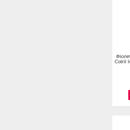
Фіоле
Cotril