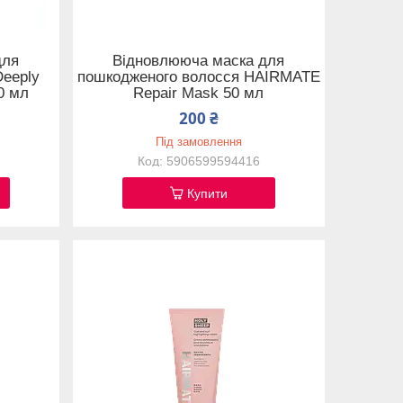
для
Відновлююча маска для
Deeply
пошкодженого волосся HAIRMATE
0 мл
Repair Mask 50 мл
200 ₴
Під замовлення
5906599594416
Купити