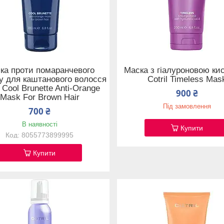
ка проти помаранчевого
Маска з гіалуроновою ки
у для каштанового волосся
Cotril Timeless Mas
l Cool Brunette Anti-Orange
900 ₴
Mask For Brown Hair
Під замовлення
700 ₴
В наявності
Купити
8055773899995
Купити