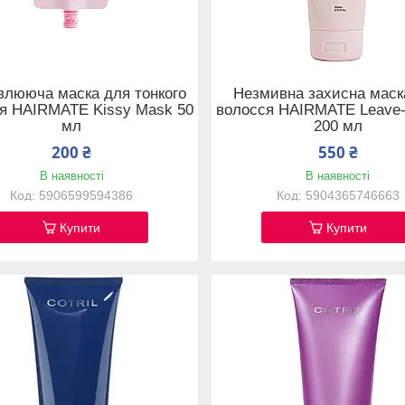
влююча маска для тонкого
Незмивна захисна маск
я HAIRMATE Kissy Mask 50
волосся HAIRMATE Leave-
мл
200 мл
200 ₴
550 ₴
В наявності
В наявності
5906599594386
5904365746663
Купити
Купити