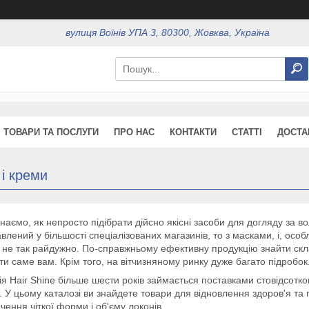
вулиця Воїнів УПА 3, 80300, Жовква, Україна
ТОВАРИ ТА ПОСЛУГИ
ПРО НАС
КОНТАКТИ
СТАТТІ
ДОСТА
і креми
знаємо, як непросто підібрати дійсно якісні засоби для догляду за 
влений у більшості спеціалізованих магазинів, то з масками, і, ос
 не так райдужно. По-справжньому ефективну продукцію знайти скл
ти саме вам. Крім того, на вітчизняному ринку дуже багато підробок
я Наіг Shine більше шести років займається поставками стовідсотков
. У цьому каталозі ви знайдете товари для відновлення здоров'я та 
чення чіткої форми і об'єму локонів.