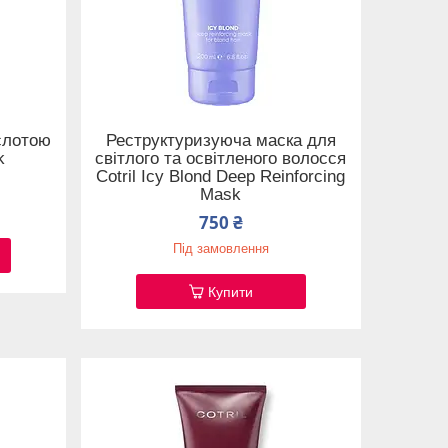
слотою
Реструктуризуюча маска для
k
світлого та освітленого волосся
Cotril Icy Blond Deep Reinforcing
Mask
750 ₴
Під замовлення
Купити