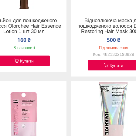
ьйон для пошкодженого
Відновлююча маска 
ся Olorchee Hair Essence
пошкодженого волосся 
Lotion 1 шт 30 мл
Restoring Hair Mask 30
160 ₴
500 ₴
В наявності
Під замовлення
4821302198829
Купити
Купити