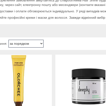
рмлення замовлення звертайтесь до співробітників Наіг Shine бу
у, через сайт, електронну пошту або месенджери (контакти вказані у
доставки і оплати обговорюються індивідуально. У ряді випадків м
йте професійні креми і маски для волосся. Завжди відмінний вибір 