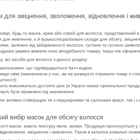
 для зміцнення, зволоження, відновлення і жи
овар, будь то маска, крем або спрей для волосся, представлений в 
и для живлення, є й вузькоспеціалізовані склади для обсягу, зміцн
іями, залежно від забарвленості волосся, густини та густини шевел
ндуємо уважно вивчити опис вподобаного товару, перш ніж оформл
у, всі засоби для волосся з даного розділу:
оригіналами, що підтверджується батч-кодом;
вжди свіжі (замовляючи у нас, ви не ризикуєте отримати товар з ст
атності);
ють максимально доступні ціни (в Україні немає оригінальної продукц
жуть бути привезені під замовлення.
ine активно співпрацює як з перукарнями та салонами краси, так і 
ий вибір масок для обсягу волосся
ості маски, мають текстуру желе, креми. Продукція пропонується у 
 відновлення, зміцнення і живлення. Також в каталозі унікальні пожив