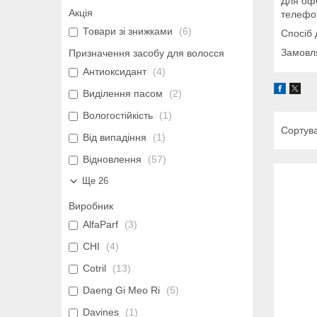
Для офо
Акція
телефон
Товари зі знижками
6
Спосіб 
Замовля
Призначення засобу для волосся
Антиоксидант
4
Виділення пасом
2
Вологостійкість
1
Від випадіння
1
Відновлення
57
Ще 26
Виробник
AlfaParf
3
CHI
4
Cotril
13
Daeng Gi Meo Ri
5
Davines
1