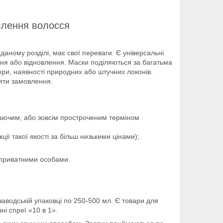
влення волосся
даному розділі, має свої переваги. Є універсальні
ення або відновлення. Маски поділяються за багатьма
юри, наявності природних або штучних локонів.
яти замовлення.
ікаючим, або зовсім простроченим терміном
ії такої якості за більш низькими цінами);
з приватними особами.
заводській упаковці по 250-500 мл. Є товари для
ні спреї «10 в 1».